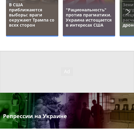
В США
Зени
приближаются
"Рациональность"
"тигр
выборы: враги
против прагматики.
спец
окружают Трампа со
Украина истощается
расч
всех сторон
в интересах США
дрон
Репрессии на Украине