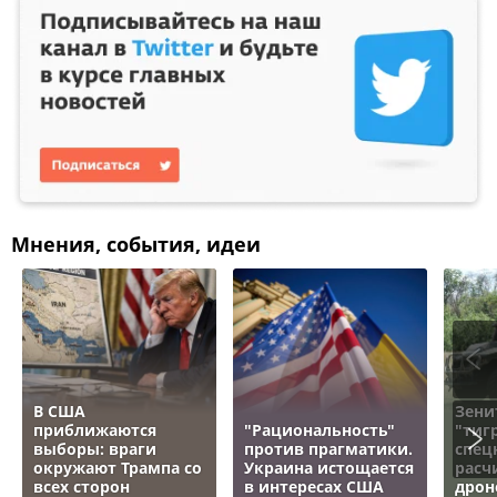
Мнения, события, идеи
В США
Зени
приближаются
"Рациональность"
"тигр
выборы: враги
против прагматики.
спец
окружают Трампа со
Украина истощается
расч
всех сторон
в интересах США
дрон