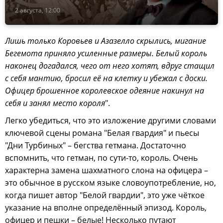
2 августа, 12:00
Лишь только Коровьев и Азазелло скрылись, мигание
Бегемота приняло усиленные размеры. Белый король
наконец догадался, чего от него хотят, вдруг стащил
с себя мантию, бросил её на клетку и убежал с доски.
Офицер брошенное королевское одеяние накинул на
себя и занял место короля
".
Легко убедиться, что это изложение другими словами
ключевой сцены романа "Белая гвардия" и пьесы
"Дни Турбиных" – бегства гетмана. Достаточно
вспомнить, что гетман, по сути-то, король. Очень
характерна замена шахматного слона на офицера –
это обычное в русском языке словоупотребление, но,
когда пишет автор "Белой гвардии", это уже чёткое
указание на вполне определённый эпизод. Король,
офицер и пешки – белые! Несколько путают