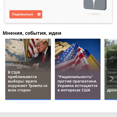
Мнения, события, идеи
В США
Зени
приближаются
"Рациональность"
"тигр
выборы: враги
против прагматики.
спец
окружают Трампа со
Украина истощается
расч
всех сторон
в интересах США
дрон