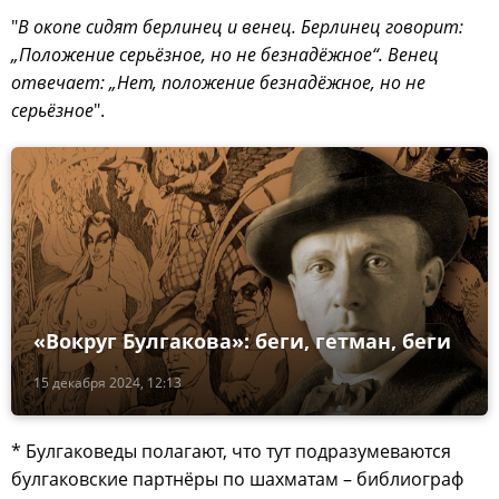
"
В окопе сидят берлинец и венец. Берлинец говорит:
„Положение серьёзное, но не безнадёжное“. Венец
отвечает: „Нет, положение безнадёжное, но не
серьёзное
".
«Вокруг Булгакова»: беги, гетман, беги
15 декабря 2024, 12:13
* Булгаковеды полагают, что тут подразумеваются
булгаковские партнёры по шахматам – библиограф