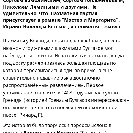
Сергеем Ермолинским, Сергеем Топлениновым,
Николаем Лямиными и другими. Не
удивительно, что шахматная партия
присутствует в романе "Мастер и Маргарита".
Играют Воланд и Бегемот, а шахматы – живые
Шахматы у Воланда, понятно, волшебные, но есть
нюанс – игру живыми шахматами Булгаков мог
наблюдать и в жизни. Игра в живые шахматы, когда
под доску расчерчивалась большая площадь по
которой передвигались люди, во времена ещё
сравнительно недавние была достаточно
распространённым развлечением. Первое
упоминание относится к 1408 году – играл султан
Гренады (историей Гренады Булгаков интересовался –
она упоминается в его последней неоконченной
пьесе "Ричард I").
Эта история была творчески переосмыслена в
новелле
Вашингтона Ирвинга
"Легенда об