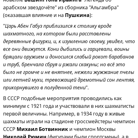
арабском звездочёте" из сборника "Альгамбра"
(оказавшая влияние и на
Пушкина
):
"
Царь Абен Габуз приблизился к столику вроде
шахматного, на котором были расставлены
деревянные фигурки, и, к изумлению своему, увидел, что
все они движутся. Кони дыбились и гарцевали, воины
бряцали оружием и доносился слабый рокот барабанов
и труб, бренчала сбруя и ржали скакуны; но всё это
было не громче и не внятнее, нежели жужжание пчелы
или летней мухи, тревожащей дремотный сон лентяя,
прикорнувшего в полуденной тени
".
В СССР подобные мероприятия проводились как
минимум с 1921 года и участвовали в них шахматисты
первой величины. Например, в 1934 году в живые
шахматы играли на стадионе гроссмейстеры чемпион
СССР
Михаил Ботвинник
и чемпион Москвы
Николай Рюмин
(фигурами были спортсмены), а в