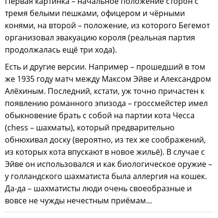
Первая картинка – начальное положение сторон с
тремя белыми пешками, офицером и чёрными
конями, на второй – положение, из которого Бегемот
организовал эвакуацию короля (реальная партия
продолжалась ещё три хода).
Есть и другие версии. Например – прошедший в том
же 1935 году матч между Максом Эйве и Александром
Алёхиным. Последний, кстати, уж точно причастен к
появлению романного эпизода – гроссмейстер имел
обыкновение брать с собой на партии кота Чесса
(chess – шахматы), который предварительно
обнюхивал доску (вероятно, из тех же соображений,
из которых кота впускают в новое жильё). В случае с
Эйве он использовался и как биологическое оружие –
у голландского шахматиста была аллергия на кошек.
Да-да – шахматисты люди очень своеобразные и
вовсе не чужды нечестным приёмам…