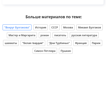
Больше материалов по теме:
"Вокруг Булгакова"
История
СССР
Москва
Михаил Булгаков
Мастер и Маргарита
роман
писатель
русская литература
шахматы
"Белая гвардия"
"Дни Турбиных"
Франция
Париж
Симон Петлюра
Пушкин