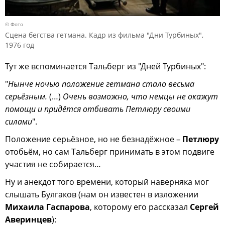
© Фото
Сцена бегства гетмана. Кадр из фильма "Дни Турбиных",
1976 год
Тут же вспоминается Тальберг из "Дней Турбиных":
"
Нынче ночью положение гетмана стало весьма
серьёзным.
(…)
Очень возможно, что немцы не окажут
помощи и придётся отбивать Петлюру своими
силами
".
Положение серьёзное, но не безнадёжное –
Петлюру
отобьём, но сам Тальберг принимать в этом подвиге
участия не собирается…
Ну и анекдот того времени, который наверняка мог
слышать Булгаков (нам он известен в изложении
Михаила Гаспарова
, которому его рассказал
Сергей
Аверинцев
):