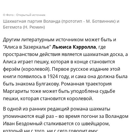
© Фото : Открытый источник
Шахматная партия Воланда (прототип - М. Ботвинник) и
Бегемота (Н. Рюмин)
Другим литературным источником может быть и
"Алиса в Зазеркалье"
Льюиса Кэрролла
, где
пространством действия является шахматная доска, а
Алиса играет пешку, которая в конце становится
ферзём (королевой). Первое русское издание этой
книги появилось в 1924 году, и сама она должна была
быть знакома Булгакову. Романная траектория
Маргариты тоже может быть уподоблена судьбе
пешки, которая становится королевой.
В одной из ранних редакций романа шахматы
упоминаются ещё раз – во время погони за Воландом
Иван Бездомный сталкивается со швейцаром,
который ни с того, ни с сего говорит ему: