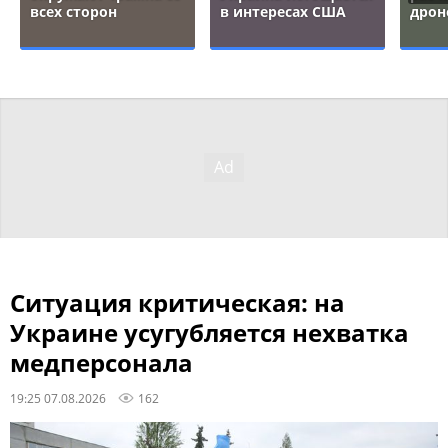
всех сторон
в интересах США
дрон
Ситуация критическая: на
Украине усугубляется нехватка
медперсонала
19:25 07.08.2026
162