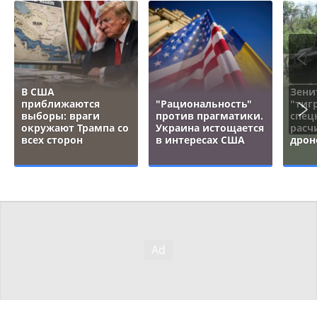
В США
Зени
приближаются
"Рациональность"
"тигр
выборы: враги
против прагматики.
спец
окружают Трампа со
Украина истощается
расч
всех сторон
в интересах США
дрон