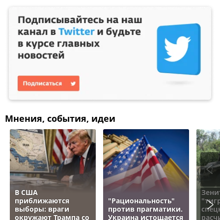
Мнения, события, идеи
В США
Зени
приближаются
"Рациональность"
"тигр
выборы: враги
против прагматики.
спец
окружают Трампа со
Украина истощается
расч