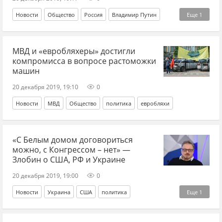
Новости
Общество
Россия
Владимир Путин
Еще
1
опрос
МВД и «евробляхеры» достигли
компромисса в вопросе растоможки
машин
20 декабря 2019, 19:10
0
Новости
МВД
Общество
политика
евробляхи
«С Белым домом договориться
можно, с Конгрессом – нет» —
Злобин о США, РФ и Украине
20 декабря 2019, 19:00
0
Новости
Украина
США
политика
Еще
1
Николай Злобин