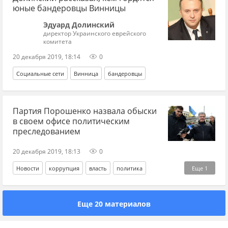
юные бандеровцы Винницы
Эдуард Долинский
директор Украинского еврейского
комитета
20 декабря 2019, 18:14
0
Социальные сети
Винница
бандеровцы
Партия Порошенко назвала обыски
в своем офисе политическим
преследованием
20 декабря 2019, 18:13
0
Новости
коррупция
власть
политика
Еще
1
Петр Порошенко*
Еще 20 материалов