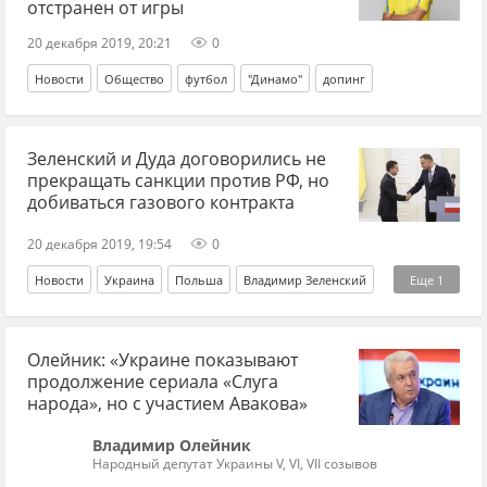
отстранен от игры
20 декабря 2019, 20:21
0
Новости
Общество
футбол
"Динамо"
допинг
Зеленский и Дуда договорились не
прекращать санкции против РФ, но
добиваться газового контракта
20 декабря 2019, 19:54
0
Новости
Украина
Польша
Владимир Зеленский
Еще
1
Анджей Дуда
Олейник: «Украине показывают
продолжение сериала «Слуга
народа», но с участием Авакова»
Владимир Олейник
Народный депутат Украины V, VI, VII созывов