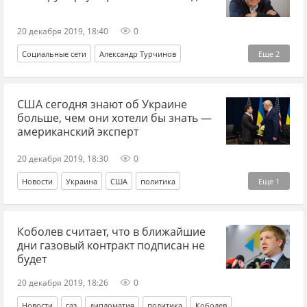
20 декабря 2019, 18:40
0
Социальные сети
Александр Турчинов
Еще
2
пресс-конференция
Владимир Путин
США сегодня знают об Украине
больше, чем они хотели бы знать —
американский эксперт
20 декабря 2019, 18:30
0
Новости
Украина
США
политика
Еще
1
Николай Злобин
Коболев считает, что в ближайшие
дни газовый контракт подписан не
будет
20 декабря 2019, 18:26
0
Новости
газ
дипломатия
политика
Коболев