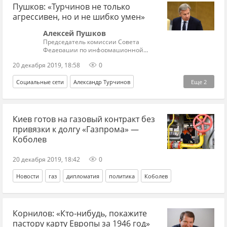
Пушков: «Турчинов не только
агрессивен, но и не шибко умен»
Алексей Пушков
Председатель комиссии Совета
Федерации по информационной
политике
20 декабря 2019, 18:58
0
Социальные сети
Александр Турчинов
Еще
2
пресс-конференция
Владимир Путин
Киев готов на газовый контракт без
привязки к долгу «Газпрома» —
Коболев
20 декабря 2019, 18:42
0
Новости
газ
дипломатия
политика
Коболев
Корнилов: «Кто-нибудь, покажите
пастору карту Европы за 1946 год»