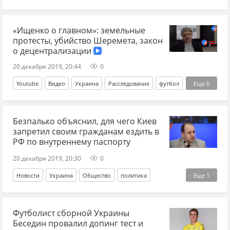
Владимир Зеленский
«Ищенко о главном»: земельные
протесты, убийство Шеремета, закон
о децентрализации
20 декабря 2019, 20:44
0
Youtube
Видео
Украина
Расследование
футбол
Еще
6
нацизм
убийства журналистов
Павел Шеремет
Безпалько объяснил, для чего Киев
Земельная реформа
децентрализация
запретил своим гражданам ездить в
Петр Порошенко*
РФ по внутреннему паспорту
20 декабря 2019, 20:30
0
Новости
Украина
Общество
политика
Еще
1
Богдан Безпалько
Футболист сборной Украины
Беседин провалил допинг тест и