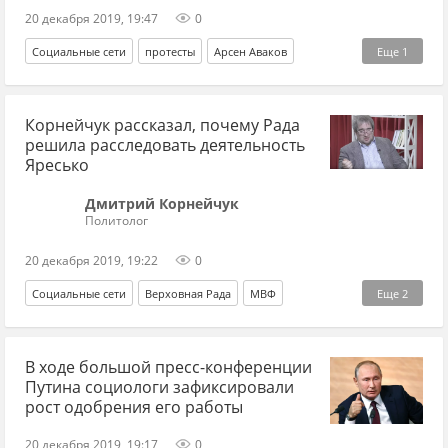
20 декабря 2019, 19:47
0
Социальные сети
протесты
Арсен Аваков
Еще
1
Владимир Зеленский
Корнейчук рассказал, почему Рада
решила расследовать деятельность
Яресько
Дмитрий Корнейчук
Политолог
20 декабря 2019, 19:22
0
Социальные сети
Верховная Рада
МВФ
Еще
2
Петр Порошенко*
Наталия Яресько
В ходе большой пресс-конференции
Путина социологи зафиксировали
рост одобрения его работы
20 декабря 2019, 19:17
0