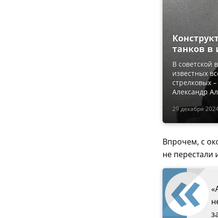
Конструк
танков в
В советской 
известных вс
стрелковых –
Александр А
29 декабря 2024
Впрочем, с о
не перестали 
«
н
з