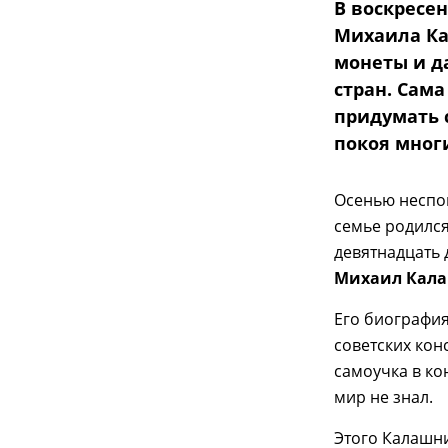
В воскресен
Михаила Ка
монеты и д
стран. Сама
придумать с
покоя мног
Осенью неспок
семье родился
девятнадцать 
Михаил Кал
Его биография
советских кон
самоучка в ко
мир не знал.
Этого Калашни