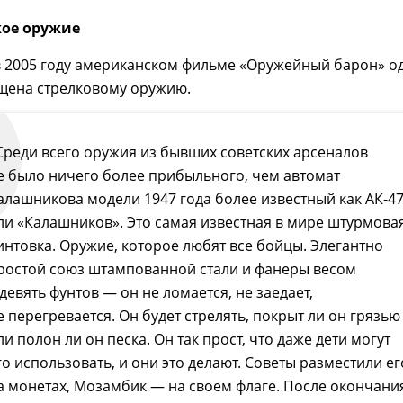
ое оружие
 2005 году американском фильме «Оружейный барон» о
ящена стрелковому оружию.
Среди всего оружия из бывших советских арсеналов
е было ничего более прибыльного, чем автомат
алашникова модели 1947 года более известный как АК-4
ли «Калашников». Это самая известная в мире штурмова
интовка. Оружие, которое любят все бойцы. Элегантно
ростой союз штампованной стали и фанеры весом
 девять фунтов — он не ломается, не заедает,
е перегревается. Он будет стрелять, покрыт ли он грязью
ли полон ли он песка. Он так прост, что даже дети могут
го использовать, и они это делают. Советы разместили ег
а монетах, Мозамбик — на своем флаге. После окончани