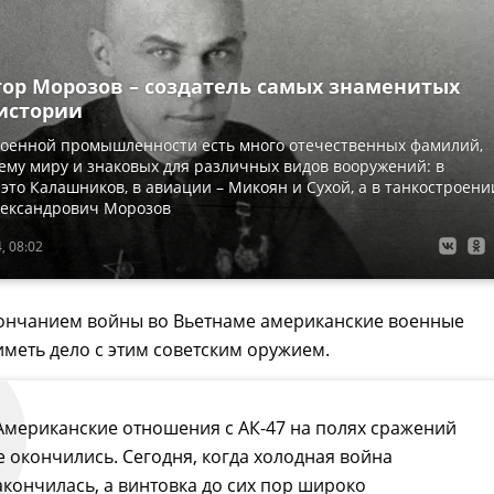
тор Морозов – создатель самых знаменитых
 истории
военной промышленности есть много отечественных фамилий,
ему миру и знаковых для различных видов вооружений: в
 это Калашников, в авиации – Микоян и Сухой, а в танкостроени
лександрович Морозов
, 08:02
кончанием войны во Вьетнаме американские военные
иметь дело с этим советским оружием.
Американские отношения с АК-47 на полях сражений
е окончились. Сегодня, когда холодная война
акончилась, а винтовка до сих пор широко