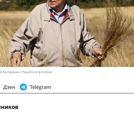
ей Каспришин
Перейти в фотобанк
Дзен
Telegram
чников