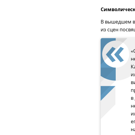
Символическ
В вышедшем в
из сцен посв
«
н
К
и
в
п
в
н
и
е
н