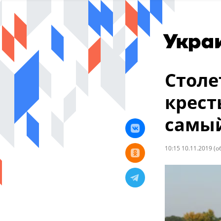
Столе
крест
самы
10:15 10.11.2019
(о