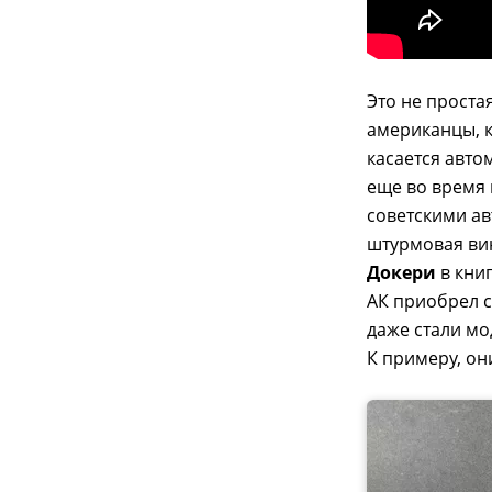
Это не проста
американцы, к
касается авто
еще во время 
советскими ав
штурмовая вин
Докери
в кни
АК приобрел с
даже стали мо
К примеру, он