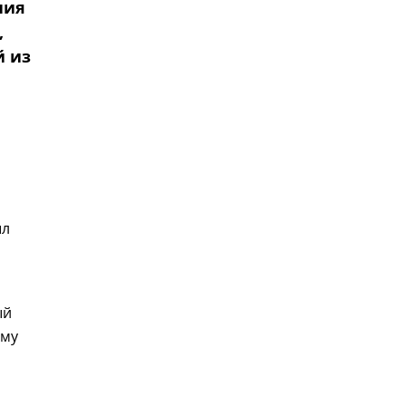
ния
,
й из
ыл
ый
ому