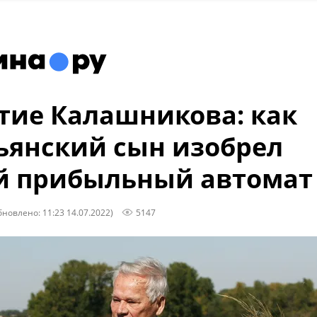
тие Калашникова: как
ьянский сын изобрел
й прибыльный автомат
бновлено: 11:23 14.07.2022)
5147