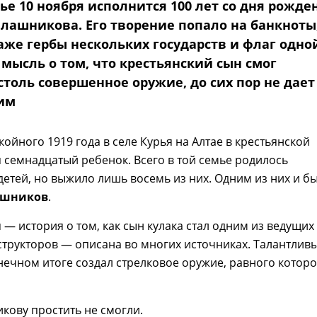
ье 10 ноября исполнится 100 лет со дня рожде
лашникова. Его творение попало на банкноты
аже гербы нескольких государств и флаг одно
 мысль о том, что крестьянский сын смог
толь совершенное оружие, до сих пор не дает
им
ойного 1919 года в селе Курья на Алтае в крестьянской
 семнадцатый ребенок. Всего в той семье родилось
детей, но выжило лишь восемь из них. Одним из них и б
ашников
.
 — история о том, как сын кулака стал одним из ведущих
структоров — описана во многих источниках. Талантлив
нечном итоге создал стрелковое оружие, равного котор
кову простить не смогли.