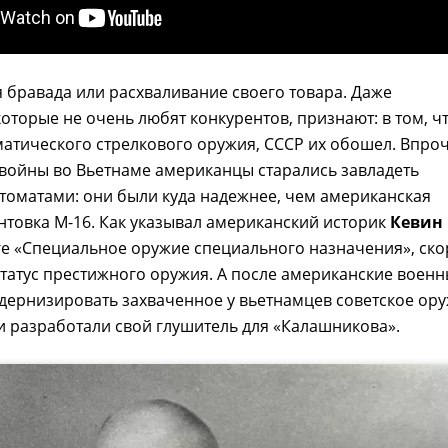
я бравада или расхваливание своего товара. Даже
оторые не очень любят конкурентов, признают: в том, ч
матического стрелкового оружия, СССР их обошел. Впро
войны во Вьетнаме американцы старались завладеть
томатами: они были куда надежнее, чем американская
товка М-16. Как указывал американский историк
Кевин
ге «Специальное оружие специального назначения», ско
татус престижного оружия. А после американские воен
дернизировать захваченное у вьетнамцев советское ору
и разработали свой глушитель для «Калашникова».