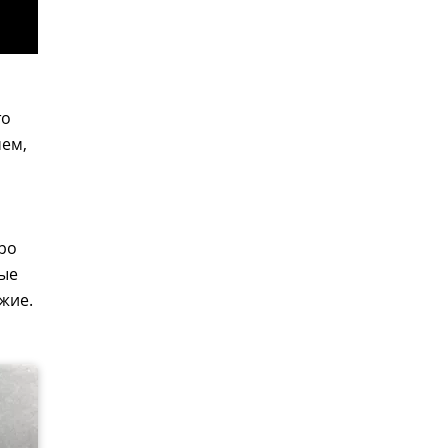
то
чем,
ро
ные
жие.