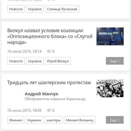
Новости
Украина
Станица Луганская
Вилкул назвал условие коалиции
«Оппозиционного блока» со «Слугой
народа»
16 июля 2019, 18:14
0
Новости
Украина
Юрий Вилкул
Еще
1
Владимир Зеленский
Тридцать лет шахтерским протестам
Андрей Манчук
Обозреватель издания Украина.ру
16 июля 2019, 18:09
0
Мнения
Украина
шахтеры
Михаил Волынец
Еще
1
История