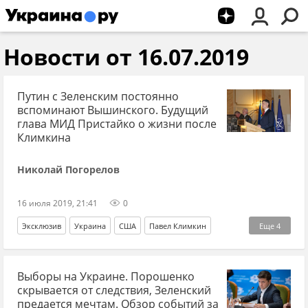
Новости от 16.07.2019
Путин с Зеленским постоянно
вспоминают Вышинского. Будущий
глава МИД Пристайко о жизни после
Климкина
Николай Погорелов
16 июля 2019, 21:41
0
Эксклюзив
Украина
США
Павел Климкин
Еще
4
Кирилл Вышинский
СВР Украины
Выборы на Украине. Порошенко
Владимир Зеленский
Вадим Пристайко
скрывается от следствия, Зеленский
предается мечтам. Обзор событий за