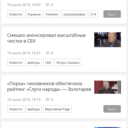
16 июля 2019, 19:43
0
Новости
Украина
Кабмин
ультраправые
С14
Еще
1
Нацкорпус
Смешко анонсировал масштабные
чистки в СБУ
16 июля 2019, 19:21
0
Новости
выборы
СБУ
Игорь Смешко
«Порка» чиновников обеспечила
рейтинг «Слуги народа» — Золотарев
16 июля 2019, 19:13
0
Новости
выборы
Верховная Рада
Еще
1
Андрей Золотарев