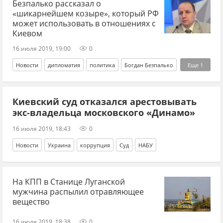
Безпалько рассказал о
«шикарнейшем козыре», который РФ
может использовать в отношениях с
Киевом
16 июля 2019, 19:00
0
Новости
дипломатия
политика
Богдан Безпалько
Еще
1
языковой закон
Киевский суд отказался арестовывать
экс-владельца московского «Динамо»
16 июля 2019, 18:43
0
Новости
Украина
коррупция
Суд
НАБУ
На КПП в Станице Луганской
мужчина распылил отравляющее
вещество
16 июля 2019, 18:38
0