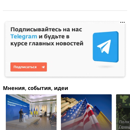
Мнения, события, идеи
Полк
Генн