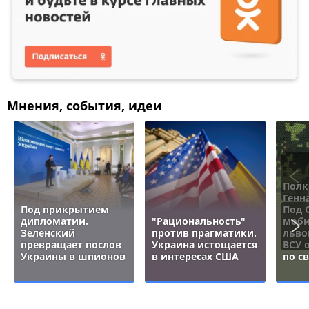
Мнения, события, идеи
Полк
Генн
Под прикрытием
Под 
дипломатии.
"Рациональность"
моби
Зеленский
против прагматики.
льво
превращает послов
Украина истощается
ВСУ 
Украины в шпионов
в интересах США
по с