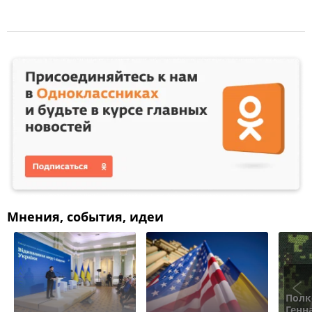
Мнения, события, идеи
Полк
Генн