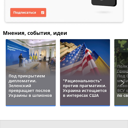
Мнения, события, идеи
Полк
Генн
Под прикрытием
Под 
дипломатии.
"Рациональность"
моби
Зеленский
против прагматики.
льво
превращает послов
Украина истощается
ВСУ 
Украины в шпионов
в интересах США
по с