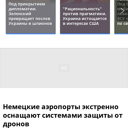
Под прикрытием
Под 
дипломатии.
"Рациональность"
моби
Зеленский
против прагматики.
льво
превращает послов
Украина истощается
ВСУ 
Украины в шпионов
в интересах США
по с
Немецкие аэропорты экстренно
оснащают системами защиты от
дронов