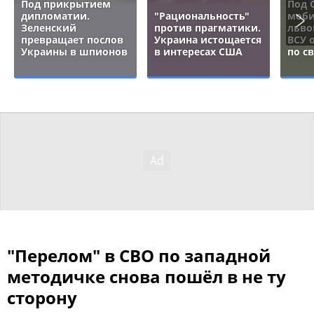
Под прикрытием
Под 
дипломатии.
"Рациональность"
моби
Зеленский
против прагматики.
льво
превращает послов
Украина истощается
ВСУ 
Украины в шпионов
в интересах США
по с
"Перелом" в СВО по западной
методичке снова пошёл в не ту
сторону