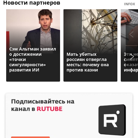
Новости партнеров
INFOX
Сэм Альтман заявил
о достижении
Мать убитых
Эти н
«точки
россиян отвергла
симпт
сингулярности»
месть: почему она
оказа
развития ИИ
против казни
инфа