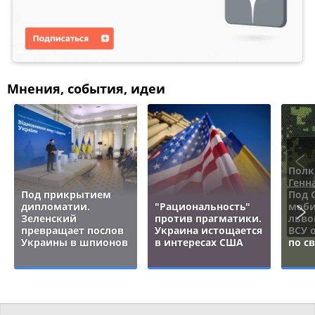
Мнения, события, идеи
Полк
Генн
Под прикрытием
Под 
дипломатии.
"Рациональность"
моби
Зеленский
против прагматики.
льво
превращает послов
Украина истощается
ВСУ 
Украины в шпионов
в интересах США
по с