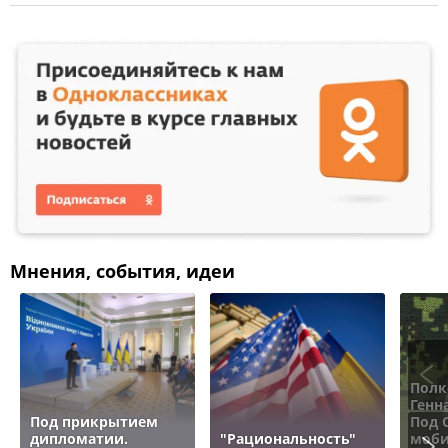
Мнения, события, идеи
Полк
Генн
Под прикрытием
Под 
дипломатии.
"Рациональность"
моби