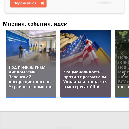
Мнения, события, идеи
Полк
Генн
Под прикрытием
Под 
дипломатии.
"Рациональность"
моби
Зеленский
против прагматики.
льво
превращает послов
Украина истощается
ВСУ 
Украины в шпионов
в интересах США
по с