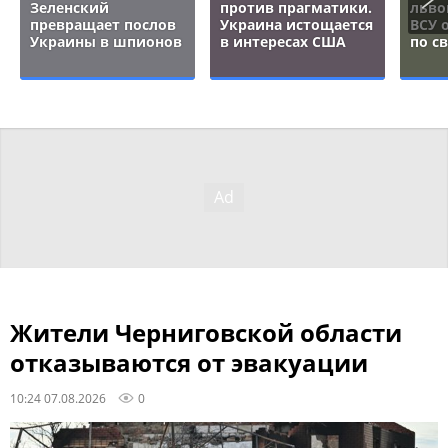
Зеленский
против прагматики.
льво
превращает послов
Украина истощается
ВСУ 
Украины в шпионов
в интересах США
по с
Жители Черниговской области
отказываются от эвакуации
10:24 07.08.2026
0