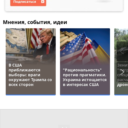
Мнения, события, идеи
В США
Зени
приближаются
"Рациональность"
"тигр
выборы: враги
против прагматики.
спец
окружают Трампа со
Украина истощается
расч
всех сторон
в интересах США
дрон