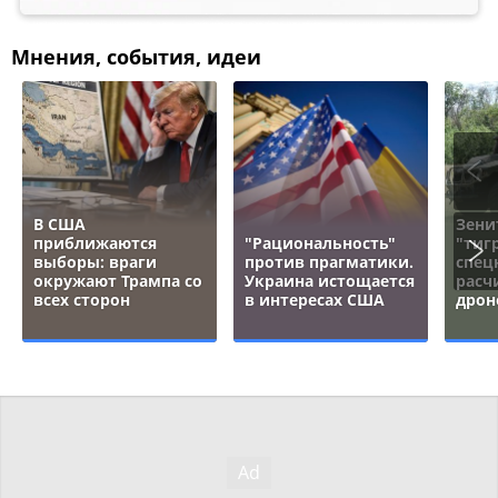
Мнения, события, идеи
В США
Зени
приближаются
"Рациональность"
"тигр
выборы: враги
против прагматики.
спец
окружают Трампа со
Украина истощается
расч
всех сторон
в интересах США
дрон