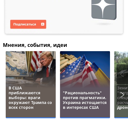
Мнения, события, идеи
В США
Зени
приближаются
"Рациональность"
"тигр
выборы: враги
против прагматики.
спец
окружают Трампа со
Украина истощается
расч
всех сторон
в интересах США
дрон