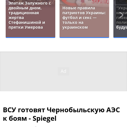
Эпатаж Залужного с
двойным дном,
Новые правила
"Укр
традиционная
патриотов Украины:
неми
жертва
футбол и секс —
гибе
Стефанишиной и
только на
поли
прятки Умерова
украинском
буду
ВСУ готовят Чернобыльскую АЭС
к боям - Spiegel