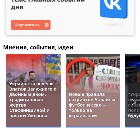
Мнения, события, идеи
Украина за неделю.
Эпатаж Залужного с
двойным дном,
Новые правила
"Укр
традиционная
патриотов Украины:
неми
жертва
футбол и секс —
гибе
Стефанишиной и
только на
поли
прятки Умерова
украинском
буду