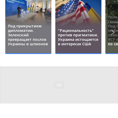
Полк
Генн
Под прикрытием
Под 
дипломатии.
"Рациональность"
моби
Зеленский
против прагматики.
льво
превращает послов
Украина истощается
ВСУ 
Украины в шпионов
в интересах США
по с