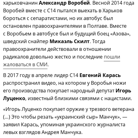
харьковчанин
Александр Воробей
. Весной 2014 года
Воробей вместе с С14 пытался выехать в Харьков
бороться с сепаратистами, но их автобус был
остановлен правоохранителями в Полтаве. Вместе
с Воробьем в автобусе был и будущий боец «Азова»,
шведский снайпер
Микаэль Скилт
. Тогда
правоохранители действовали в отношении
радикалов довольно жестко и последние
пошли
жаловаться в СМИ
.
В 2017 году в апреле лидер С14
Евгений Карась
распространил видео, на котором у Воробья ножи
его производства покупает народный депутат
Игорь
Луценко
, известный близкими связями с
нацистами.
«Игорь Луценко покупает оружие у трезвого ветерана
(…) Это чтобы резать «украинский сыр» Манчук», —
заявил Карась, упоминая украинского журналиста
левых взглядов Андрея Манчука.