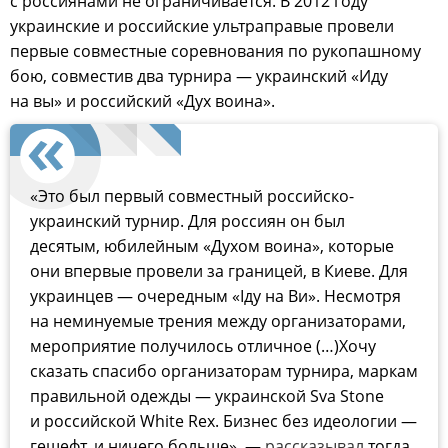
с россиянами не ограничивается. В 2012 году
украинские и российские ультраправые провели
первые совместные соревнования по рукопашному
бою, совместив два турнира — украинский «Иду
на вы» и российский «Дух воина».
«Это был первый совместный российско-
украинский турнир. Для россиян он был
десятым, юбилейным «Духом воина», которые
они впервые провели за границей, в Киеве. Для
украинцев — очередным «Іду на Ви». Несмотря
на неминуемые трения между организаторами,
мероприятие получилось отличное (…)Хочу
сказать спасибо организаторам турнира, маркам
правильной одежды — украинской Sva Stone
и российской White Rex. Бизнес без идеологии —
гешефт, и ничего больше», —
рассказывал
тогда