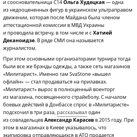
и соосновательница С14
Ольга Худецкая
— одна
из недооцененных фигур в украинском ультраправом
движении, которая после Майдана была членом
аттестационной комиссии в МВД Украины
и проводила встречу, в том числе и с
Хатией
Деканоидзе
. В ряде СМИ она называется
журналистом.
При этом основными организаторами турнира тогда
были все же брэнды одежды, а также сеть магазинов
«Милитарист». Именно там SvaStone «вышел
офлайн» — стал продаваться на прилавках.
«Милитарист» вырос в полноценный военторг
из магазина, посвященного страйкболу. С началом
боевых действий в Донбассе спрос в «Милитаристе»
подскочил в три раза,
рассказывал
один
из совладельцев
Александр Карасев
в 2015 году. При
этом в магазинах в Киеве указывалось, что
экипировка отправляющихся в АТО продается