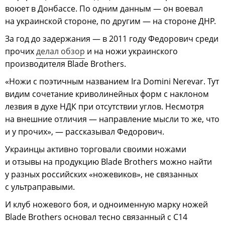
воюет в Донбассе. По одним данным — он воевал
на украинской стороне, по другим — на стороне ДНР.
За год до задержания — в 2011 году Федорович среди
прочих
делал обзор
и на ножи украинского
производителя Blade Brothers.
«Ножи с поэтичным названием Ira Domini Nerevar. Тут
видим сочетание криволинейных форм с наклоном
лезвия в духе НДК при отсутствии углов. Несмотря
на внешние отличия — направление мысли то же, что
и у прочих», — рассказывал Федорович.
Украинцы активно торговали своими ножами
и отзывы на продукцию Blade Brothers можно найти
у разных российских «ножевиков», не связанных
с ультраправыми.
И клуб ножевого боя, и одноименную марку ножей
Вlade Brothers основал тесно связанный с С14