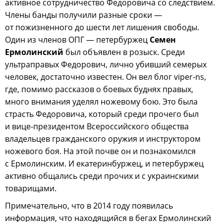
активное сотрудничество Федоровича со следствием.
Члены банды получили разные сроки —
от пожизненного до шести лет лишения свободы.
Один из членов ОПГ — петербуржец
Семен
Ермолинский
был объявлен в розыск. Среди
ультраправых Федорович, лично убивший семерых
человек, достаточно известен. Он вел блог viper-ns,
где, помимо рассказов о боевых буднях правых,
много внимания уделял ножевому бою. Это была
страсть Федоровича, который среди прочего был
и вице-президентом Всероссийского общества
владельцев гражданского оружия и инструктором
ножевого боя. На этой почве он и познакомился
с Ермолинским. И екатеринбуржец, и петербуржец
активно общались среди прочих и с украинскими
товарищами.
Примечательно, что в 2014 году появилась
информация, что находящийся в бегах Ермолинский