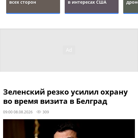
всех сторон
в интересах США
дрон
Зеленский резко усилил охрану
во время визита в Белград
09:00 08.08.2026
309