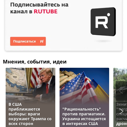
Мнения, события, идеи
В США
Зени
приближаются
"Рациональность"
"тигр
выборы: враги
против прагматики.
спец
окружают Трампа со
Украина истощается
расч
всех сторон
в интересах США
дрон