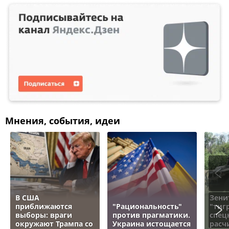
Мнения, события, идеи
В США
Зени
приближаются
"Рациональность"
"тигр
выборы: враги
против прагматики.
спец
окружают Трампа со
Украина истощается
расч