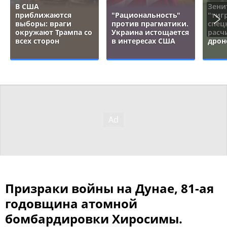
В США
Зени
приближаются
"Рациональность"
"тигр
выборы: враги
против прагматики.
спец
окружают Трампа со
Украина истощается
расч
всех сторон
в интересах США
дрон
Призраки войны на Дунае, 81-ая
годовщина атомной
бомбардировки Хиросимы.