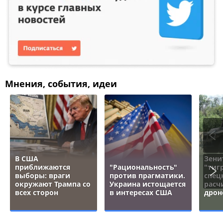
Мнения, события, идеи
В США
Зени
приближаются
"Рациональность"
"тигр
выборы: враги
против прагматики.
спец
окружают Трампа со
Украина истощается
расч
всех сторон
в интересах США
дрон