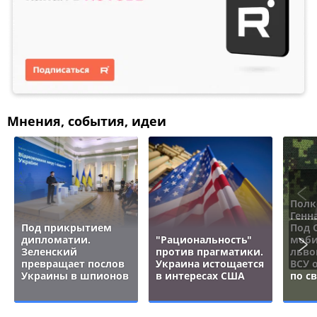
Мнения, события, идеи
Полк
Генн
Под прикрытием
Под 
дипломатии.
"Рациональность"
моби
Зеленский
против прагматики.
льво
превращает послов
Украина истощается
ВСУ 
Украины в шпионов
в интересах США
по с