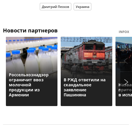
Дмитрий Песков
Украина
Новости партнеров
INFOX
Россельхознадзор
ограничит ввоз
В РЖД ответили на
молочной
скандальное
Назва
продукции из
заявление
прито
Армении
Пашиняна
в исп