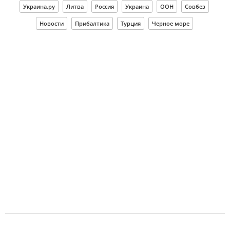
Украина.ру
Литва
Россия
Украина
ООН
Совбез
Новости
Прибалтика
Турция
Черное море