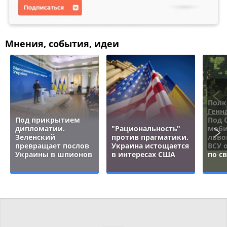
Мнения, события, идеи
Полк
Генн
Под прикрытием
Под 
дипломатии.
"Рациональность"
моби
Зеленский
против прагматики.
льво
превращает послов
Украина истощается
ВСУ 
Украины в шпионов
в интересах США
по с