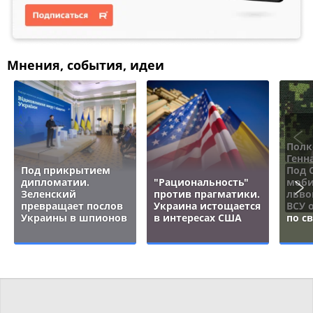
Мнения, события, идеи
Полк
Генн
Под прикрытием
Под 
дипломатии.
"Рациональность"
моби
Зеленский
против прагматики.
льво
превращает послов
Украина истощается
ВСУ 
Украины в шпионов
в интересах США
по с