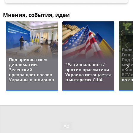
Мнения, события, идеи
Полк
Генн
Под прикрытием
Под 
дипломатии.
"Рациональность"
моби
Зеленский
против прагматики.
льво
превращает послов
Украина истощается
ВСУ 
Украины в шпионов
в интересах США
по с