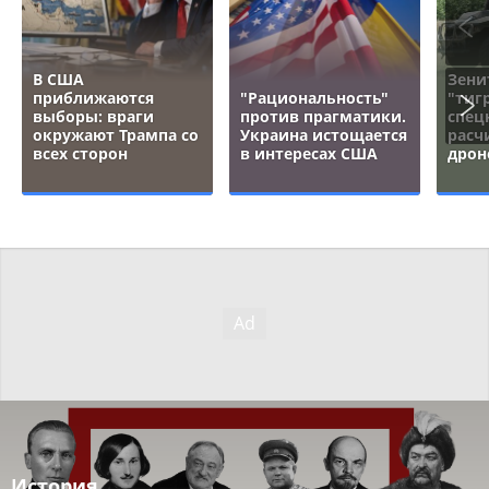
В США
Зени
приближаются
"Рациональность"
"тигр
выборы: враги
против прагматики.
спец
окружают Трампа со
Украина истощается
расч
всех сторон
в интересах США
дрон
История