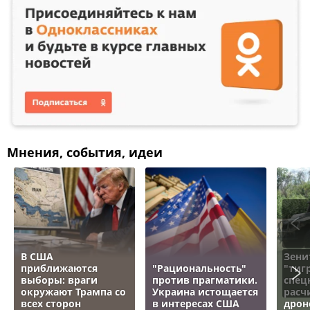
Мнения, события, идеи
В США
Зени
приближаются
"Рациональность"
"тигр
выборы: враги
против прагматики.
спец
окружают Трампа со
Украина истощается
расч
всех сторон
в интересах США
дрон