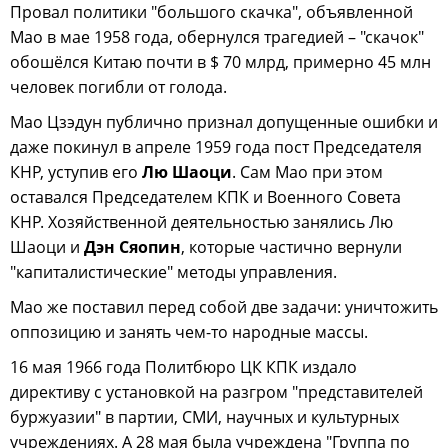
Провал политики "большого скачка", объявленной
Мао в мае 1958 года, обернулся трагедией – "скачок"
обошёлся Китаю почти в $ 70 млрд, примерно 45 млн
человек погибли от голода.
Мао Цзэдун публично признал допущенные ошибки и
даже покинул в апреле 1959 года пост Председателя
КНР, уступив его
Лю Шаоци
. Сам Мао при этом
оставался Председателем КПК и Военного Совета
КНР. Хозяйственной деятельностью занялись Лю
Шаоци и
Дэн Сяопин
, которые частично вернули
"капиталистические" методы управления.
Мао же поставил перед собой две задачи: уничтожить
оппозицию и занять чем-то народные массы.
16 мая 1966 года Политбюро ЦК КПК издало
директиву с установкой на разгром "представителей
буржуазии" в партии, СМИ, научных и культурных
учреждениях. А 28 мая была учреждена "Группа по