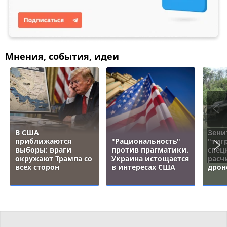
Мнения, события, идеи
В США
Зени
приближаются
"Рациональность"
"тигр
выборы: враги
против прагматики.
спец
окружают Трампа со
Украина истощается
расч
всех сторон
в интересах США
дрон