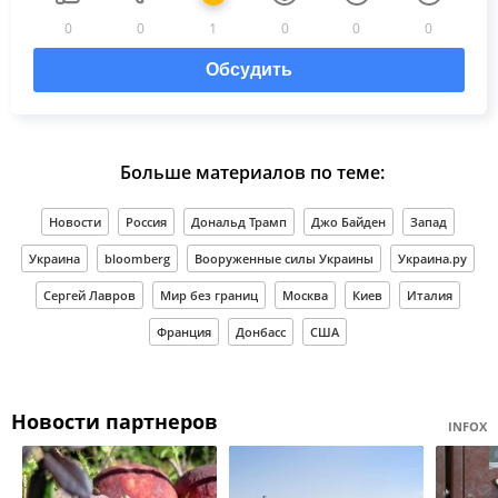
0
0
1
0
0
0
Обсудить
Больше материалов по теме:
Новости
Россия
Дональд Трамп
Джо Байден
Запад
Украина
bloomberg
Вооруженные силы Украины
Украина.ру
Сергей Лавров
Мир без границ
Москва
Киев
Италия
Франция
Донбасс
США
Новости партнеров
INFOX