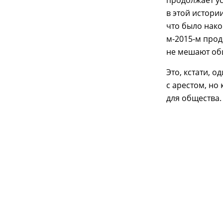
продолжает ус
в этой истори
что было нако
м-2015-м прод
не мешают об
Это, кстати, 
с арестом, но
для общества.