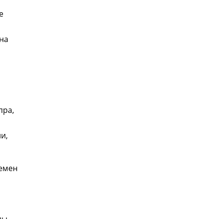
е
на
пра,
и,
ремен