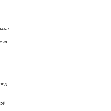
лазах
имел
-под
кой