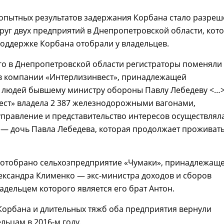
опытных результатов задержания Корбана стало разре
руг двух предприятий в Днепропетровской области, кот
поддержке Корбана отобрали у владельцев.
4-го в Днепропетровской области регистраторы поменяли
в компании «Интерлизинвест», принадлежащей
х людей бывшему министру обороны Павлу Лебедеву <…>
ест» владела 2 387 железнодорожными вагонами,
правление и представительство интересов осуществлял
 — дочь Павла Лебедева, которая продолжает проживат
о отобрано сельхозпредприятие «Чумаки», принадлежащ
ександра Клименко — экс-министра доходов и сборов
адельцем которого является его брат Антон.
Корбана и длительных тяжб оба предприятия вернули
ьцам в 2016-м году.