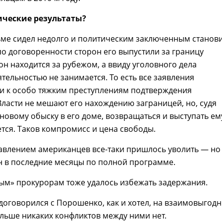
ические результаты?
ьме сидел недолго и политическим заключенным станов
по договоренности сторон его выпустили за границу
 он находится за рубежом, а ввиду уголовного дела
тельностью не занимается. То есть все заявления
ти к особо тяжким преступлениям подтверждения
Власти не мешают его нахождению заграницей, но, судя
новому обыску в его доме, возвращаться и выступать ем
тся. Таков компромисс и цена свободы.
авлением американцев все-таки пришлось уволить — но
н в последние месяцы по полной программе.
ым» прокурорам тоже удалось избежать задержания.
оговорился с Порошенко, как и хотел, на взаимовыгод
ольше никаких конфликтов между ними нет.