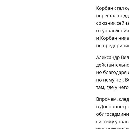
Корбан стал о
перестал подд
союзник сейча
от управления
и Корбан ника
не предприни
Александр Ве
действительн
но благодаря 
по нему нет. 
там, где у нег
Впрочем, след
в Днепропетр
облгосадмини
систему управ