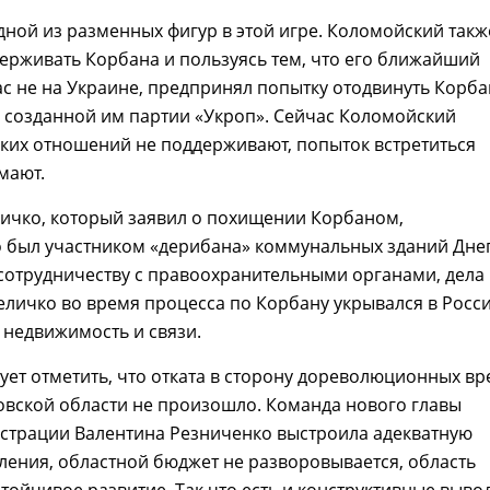
дной из разменных фигур в этой игре. Коломойский такж
ерживать Корбана и пользуясь тем, что его ближайший
с не на Украине, предпринял попытку отодвинуть Корба
 созданной им партии «Укроп». Сейчас Коломойский
ких отношений не поддерживают, попыток встретиться
мают.
личко, который заявил о похищении Корбаном,
о был участником «дерибана» коммунальных зданий Дне
сотрудничеству с правоохранительными органами, дела
Величко во время процесса по Корбану укрывался в Росси
о недвижимость и связи.
ует отметить, что отката в сторону дореволюционных в
овской области не произошло. Команда нового главы
страции Валентина Резниченко выстроила адекватную
ления, областной бюджет не разворовывается, область