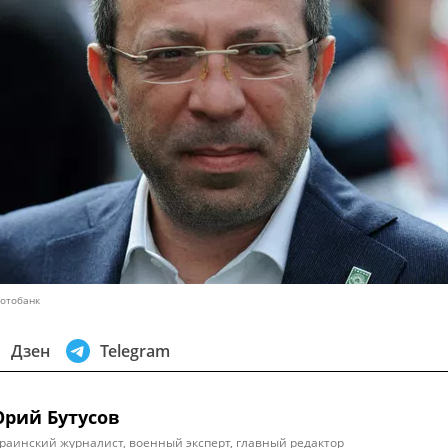
фотобанк
Дзен
Telegram
рий Бутусов
раинский журналист, военный эксперт, главный редактор