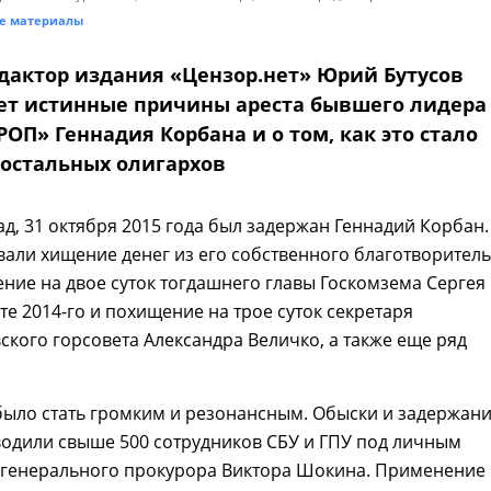
е материалы
дактор издания «Цензор.нет» Юрий Бутусов
ет истинные причины ареста бывшего лидера
ОП» Геннадия Корбана и о том, как это стало
 остальных олигархов
ад, 31 октября 2015 года был задержан Геннадий Корбан.
али хищение денег из его собственного благотворител
ние на двое суток тогдашнего главы Госкомзема Сергея
сте 2014-го и похищение на трое суток секретаря
кого горсовета Александра Величко, а также еще ряд
было стать громким и резонансным. Обыски и задержан
водили свыше 500 сотрудников СБУ и ГПУ под личным
 генерального прокурора Виктора Шокина. Применение