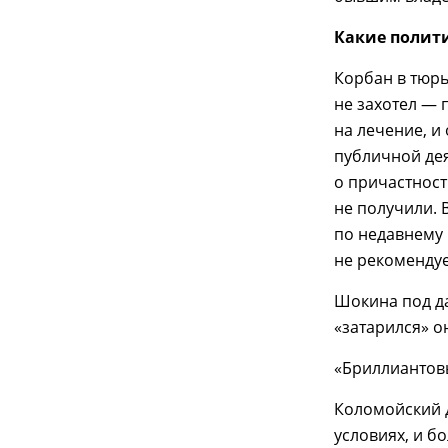
Какие полит
Корбан в тюр
не захотел — 
на лечение, и
публичной дея
о причастнос
не получили. 
по недавнему 
не рекомендуе
Шокина под д
«затарился» о
«Бриллиантов
Коломойский д
условиях, и б