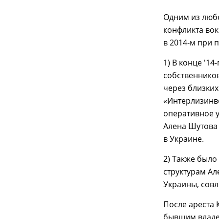
Одним из люб
конфликта вок
в 2014-м при 
1) В конце '1
собственнико
через близки
«Интерлизинв
оперативное у
Алена Шутова
в Украине.
2) Также был
структурам Ал
Украины, совл
После ареста 
бывшим владел