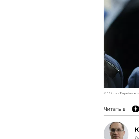
© 112.ua
Перейти в 
Читать в
Ю
Ук