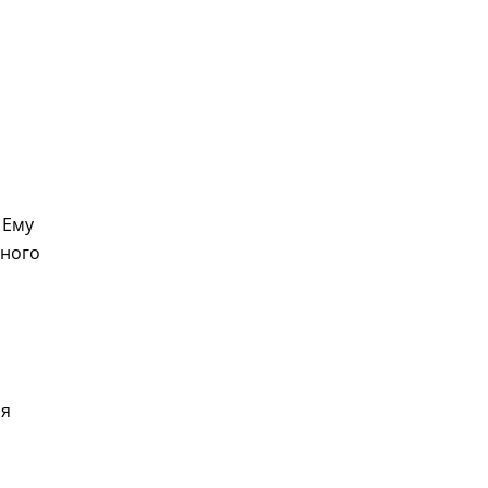
 Ему
ьного
ия