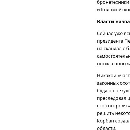
бронетехники
и Коломойско
Власти назв
Сейчас уже яс
президента Пе
на скандал с
самостоятельн
носила оппоз
Никакой «част
законных охот
Судя по резул
преследовал ц
его контроля 
решить некот
Корбан созда
области.