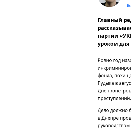
Вс
Главный ре
рассказыва
партии «УКР
уроком для
Ровно год наз
инкриминиров
фонда, похище
Рудыка в авгу
Днепропетровс
преступлений.
Дело должно 
в Днепре про
руководством