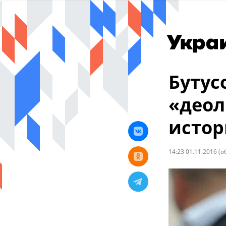
Бутус
«деол
истор
14:23 01.11.2016
(о