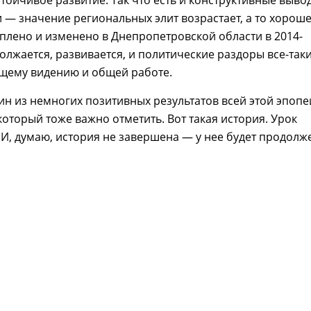
тойчивое развитие. Так что есть и конструктивные выво
и — значение региональных элит возрастает, а то хороше
плено и изменено в Днепропетровской области в 2014-
олжается, развивается, и политические раздоры все-так
щему видению и общей работе.
один из немногих позитивных результатов всей этой эпопе
 который тоже важно отметить. Вот такая история. Урок
 И, думаю, история не завершена — у нее будет продолж