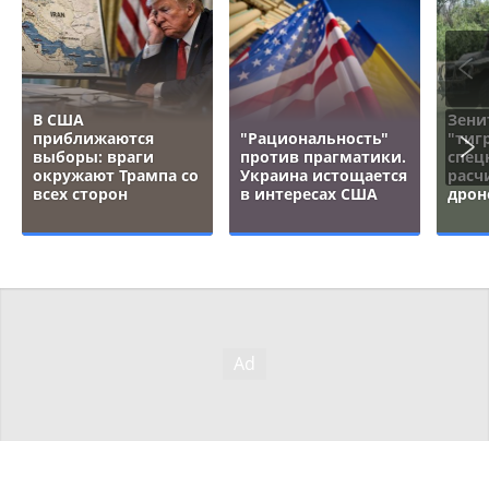
В США
Зени
приближаются
"Рациональность"
"тигр
выборы: враги
против прагматики.
спец
окружают Трампа со
Украина истощается
расч
всех сторон
в интересах США
дрон