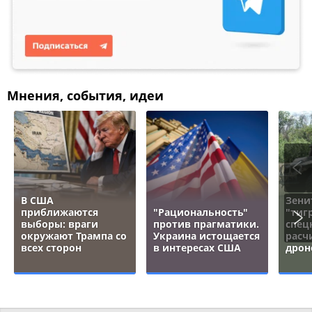
Мнения, события, идеи
В США
Зени
приближаются
"Рациональность"
"тигр
выборы: враги
против прагматики.
спец
окружают Трампа со
Украина истощается
расч
всех сторон
в интересах США
дрон