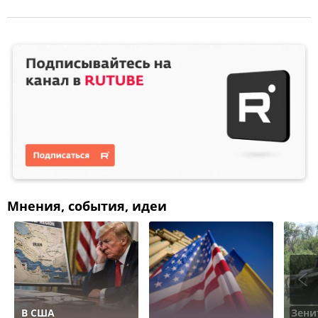
Мнения, события, идеи
В США
Зени