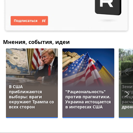
Мнения, события, идеи
В США
Зени
приближаются
"Рациональность"
"тигр
выборы: враги
против прагматики.
спец
окружают Трампа со
Украина истощается
расч
всех сторон
в интересах США
дрон