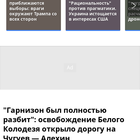
приближаются
"Рациональность"
"тигр
выборы: враги
против прагматики.
спец
окружают Трампа со
Украина истощается
расч
всех сторон
в интересах США
дрон
"Гарнизон был полностью
разбит": освобождение Белого
Колодезя открыло дорогу на
Чугуев — Алехин