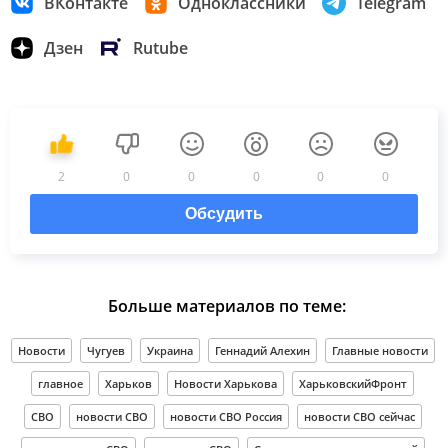
ВКонтакте
Одноклассники
Telegram
Дзен
Rutube
2
0
0
0
0
0
Обсудить
Больше материалов по теме:
Новости
Чугуев
Украина
Геннадий Алехин
Главные новости
главное
Харьков
Новости Харькова
ХарьковскийФронт
СВО
новости СВО
новости СВО Россия
новости СВО сейчас