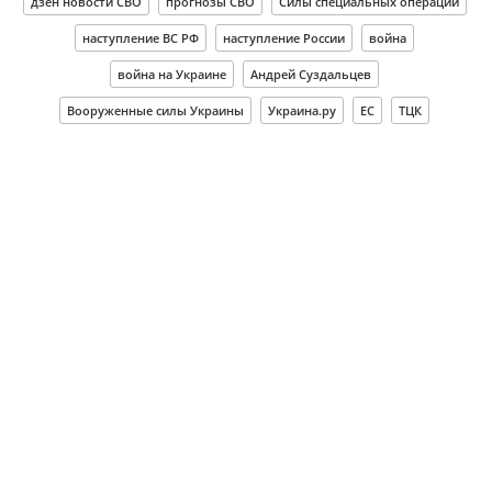
дзен новости СВО
прогнозы СВО
Силы специальных операций
наступление ВС РФ
наступление России
война
война на Украине
Андрей Суздальцев
Вооруженные силы Украины
Украина.ру
ЕС
ТЦК