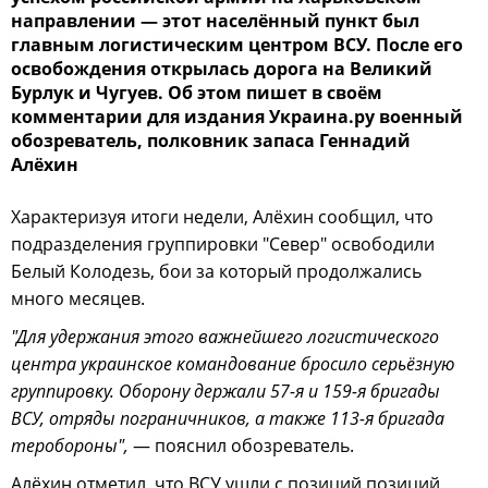
направлении — этот населённый пункт был
главным логистическим центром ВСУ. После его
освобождения открылась дорога на Великий
Бурлук и Чугуев. Об этом пишет в своём
комментарии для издания Украина.ру военный
обозреватель, полковник запаса Геннадий
Алёхин
Характеризуя итоги недели, Алёхин сообщил, что
подразделения группировки "Север" освободили
Белый Колодезь, бои за который продолжались
много месяцев.
"Для удержания этого важнейшего логистического
центра украинское командование бросило серьёзную
группировку. Оборону держали 57-я и 159-я бригады
ВСУ, отряды пограничников, а также 113-я бригада
теробороны",
— пояснил обозреватель.
Алёхин отметил, что ВСУ ушли с позиций позиций