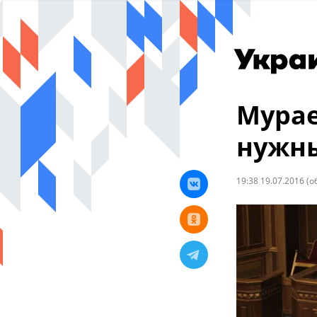
Мурае
нужны
19:38 19.07.2016
(о