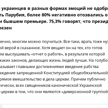
% украинцев в разных формах эмоций не одоб
ть Парубия, более 80% негативно отозвались о
 бывшем премьере. 75,3% говорят, что прези
лезен
нечно, многим можно поучиться. Все-таки, врать тоже н
ой верой в сказанное. Хотя вещает он на тех, кто готов
ем выслушивать «отчет о работе», в результате которой
каких законов, делающих жизнь людей лучше. На голуб
называет главными достижениями введение рабства
асаждение запрещенной Конституцией общеобязательной
рямое вмешательство в дела церкви. Причем публично
тически, всех священников канонической Украинской
церкви в том, что они являются «диверсионной группой