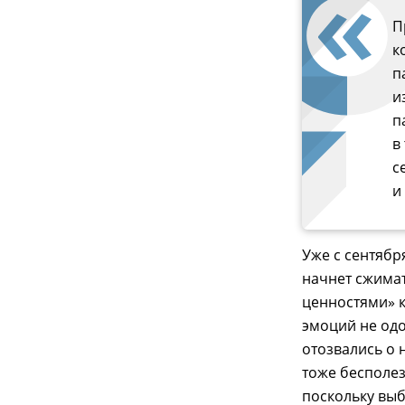
П
к
п
и
п
в
с
и
Уже с сентябр
начнет сжимат
ценностями» к
эмоций не одо
отозвались о 
тоже бесполез
поскольку вы