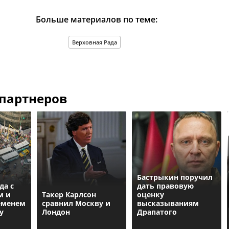
Больше материалов по теме:
Верховная Рада
 партнеров
Бастрыкин поручил
да с
дать правовую
м и
Такер Карлсон
оценку
еменем
сравнил Москву и
высказываниям
у
Лондон
Драпатого