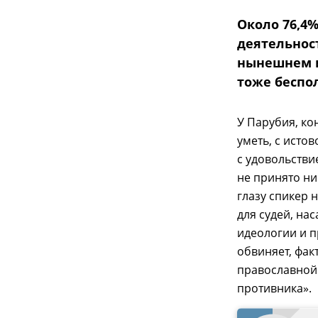
Около 76,4
деятельнос
нынешнем и
тоже беспо
У Парубия, ко
уметь, с истов
с удовольстви
не принято ни
глазу спикер 
для судей, н
идеологии и п
обвиняет, фак
православной 
противника».