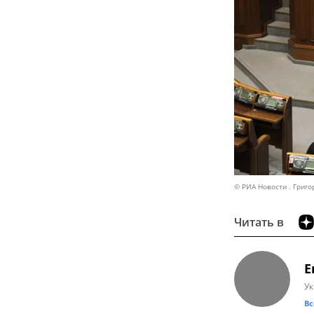
© РИА Новости . Григо
Читать в
Е
Ук
Вс