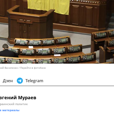
рий Василенко
Перейти в фотобанк
Дзен
Telegram
вгений Мураев
раинский политик
е материалы