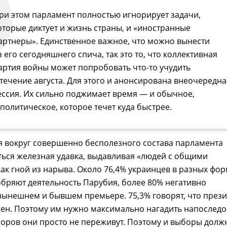
ри этом парламент полностью игнорирует задачи,
оторые диктует и жизнь страны, и «иностранные
артнеры». Единственное важное, что можно вынести
з его сегодняшнего спича, так это то, что коллективная
артия войны может попробовать что-то учудить
 течение августа. Для этого и анонсирована внеочередна
ессия. Их сильно поджимает время — и обычное,
 политическое, которое течет куда быстрее.
я вокруг совершенно бесполезного состава парламента
ься железная удавка, выдавливая «людей с общими
ак гной из нарыва. Около 76,4% украинцев в разных фо
бряют деятельность Парубия, более 80% негативно
нынешнем и бывшем премьере. 75,3% говорят, что през
ен. Поэтому им нужно максимально нагадить напоследо
боров они просто не переживут. Поэтому и выборы долж