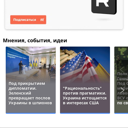
Мнения, события, идеи
Полк
Генн
Под прикрытием
Под 
дипломатии.
"Рациональность"
моби
Зеленский
против прагматики.
льво
превращает послов
Украина истощается
ВСУ 
Украины в шпионов
в интересах США
по с