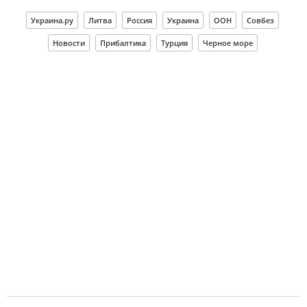
Украина.ру
Литва
Россия
Украина
ООН
Совбез
Новости
Прибалтика
Турция
Черное море