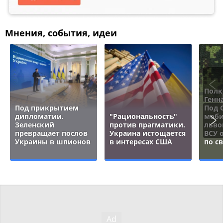
Мнения, события, идеи
Полк
Генн
Под прикрытием
Под 
дипломатии.
"Рациональность"
моби
Зеленский
против прагматики.
льво
превращает послов
Украина истощается
ВСУ 
Украины в шпионов
в интересах США
по с