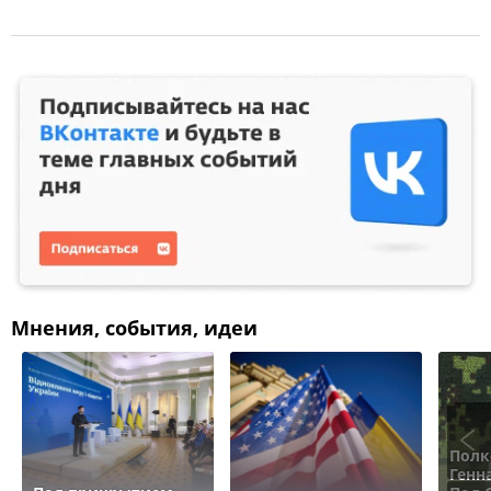
Мнения, события, идеи
Полк
Генн