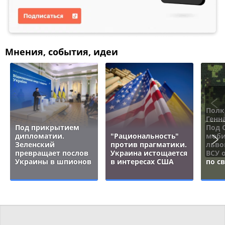
Мнения, события, идеи
Полк
Генн
Под прикрытием
Под 
дипломатии.
"Рациональность"
моби
Зеленский
против прагматики.
льво
превращает послов
Украина истощается
ВСУ 
Украины в шпионов
в интересах США
по с