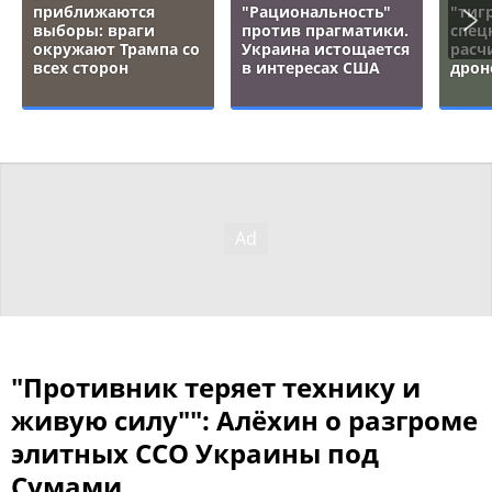
приближаются
"Рациональность"
"тигр
выборы: враги
против прагматики.
спец
окружают Трампа со
Украина истощается
расч
всех сторон
в интересах США
дрон
"Противник теряет технику и
живую силу"": Алёхин о разгроме
элитных ССО Украины под
Сумами