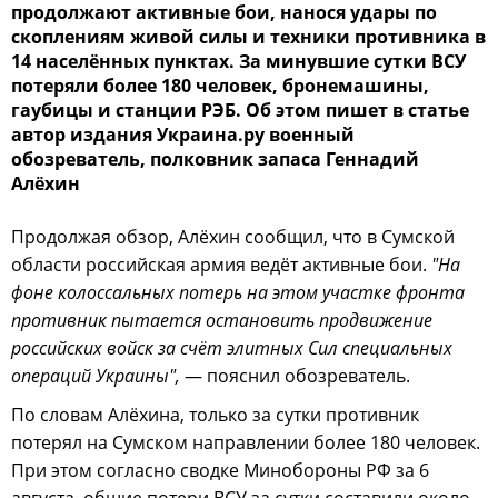
продолжают активные бои, нанося удары по
скоплениям живой силы и техники противника в
14 населённых пунктах. За минувшие сутки ВСУ
потеряли более 180 человек, бронемашины,
гаубицы и станции РЭБ. Об этом пишет в статье
автор издания Украина.ру военный
обозреватель, полковник запаса Геннадий
Алёхин
Продолжая обзор, Алёхин сообщил, что в Сумской
области российская армия ведёт активные бои.
"На
фоне колоссальных потерь на этом участке фронта
противник пытается остановить продвижение
российских войск за счёт элитных Сил специальных
операций Украины",
— пояснил обозреватель.
По словам Алёхина, только за сутки противник
потерял на Сумском направлении более 180 человек.
При этом согласно сводке Минобороны РФ за 6
августа, общие потери ВСУ за сутки составили около