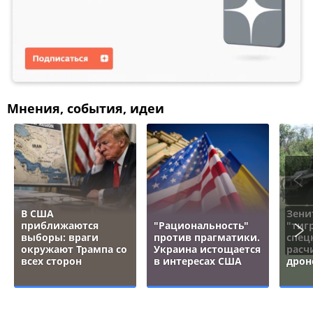
Мнения, события, идеи
В США
Зени
приближаются
"Рациональность"
"тигр
выборы: враги
против прагматики.
спец
окружают Трампа со
Украина истощается
расч
всех сторон
в интересах США
дрон