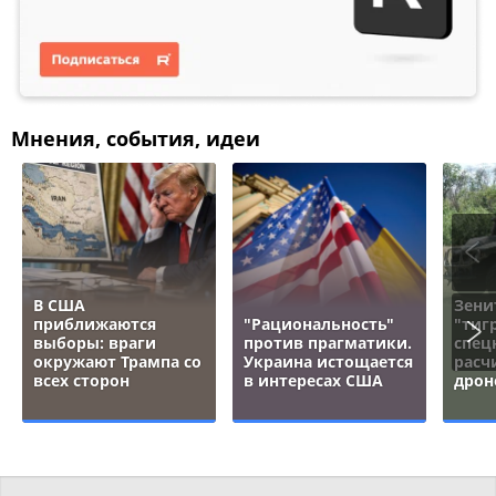
Мнения, события, идеи
В США
Зени
приближаются
"Рациональность"
"тигр
выборы: враги
против прагматики.
спец
окружают Трампа со
Украина истощается
расч
всех сторон
в интересах США
дрон