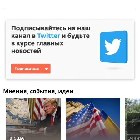
Мнения, события, идеи
В США
Зени