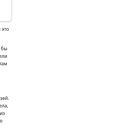
 это
 бы
ели
там
зей.
ела,
из
ло