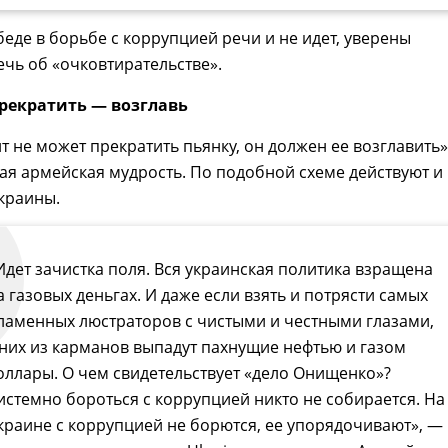
беде в борьбе с коррупцией речи и не идет, уверены
ечь об «очковтирательстве».
рекратить — возглавь
т не может прекратить пьянку, он должен ее возглавить»
кая армейская мудрость. По подобной схеме действуют и 
краины.
Идет зачистка поля. Вся украинская политика взращена
а газовых деньгах. И даже если взять и потрясти самых
ламенных люстраторов с чистыми и честными глазами,
 них из карманов выпадут пахнущие нефтью и газом
оллары. О чем свидетельствует «дело Онищенко»?
истемно бороться с коррупцией никто не собирается. На
краине с коррупцией не борются, ее упорядочивают», —