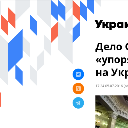
Дело 
«упор
на Ук
17:24 05.07.2016
(о