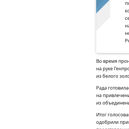
п
к
с
н
н
Р
Во время про
на руке Генп
из белого золо
Рада готовила
на привлечени
из объединен
Итог голосов
одобрили прив