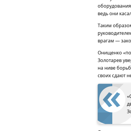
оборудования
ведь они каса
Таким образом
руководителем
врагам — зако
Онищенко «по
Золотарев уве
на ниве борьб
своих сдают н
«
д
З