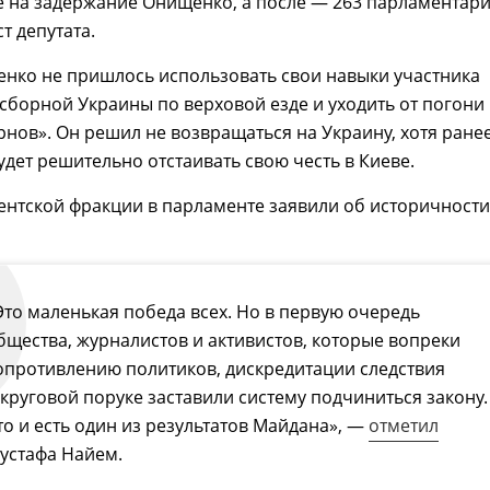
е на задержание Онищенко, а после — 263 парламентар
т депутата.
нко не пришлось использовать свои навыки участника
борной Украины по верховой езде и уходить от погони
ернов». Он решил не возвращаться на Украину, хотя ране
будет решительно отстаивать свою честь в Киеве.
ентской фракции в парламенте заявили об историчности
Это маленькая победа всех. Но в первую очередь
бщества, журналистов и активистов, которые вопреки
опротивлению политиков, дискредитации следствия
 круговой поруке заставили систему подчиниться закону.
то и есть один из результатов Майдана», —
отметил
устафа Найем.