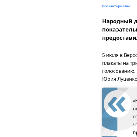
Все материалы
Народный д
показатель
предостави
5 июля в Верх
плакаты на тр
голосованию,
Юрия Луценко
«
н
о
ч
п