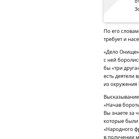
о
З
По его словам
требует и нас
«Дело Онищенк
с ней боролис
бы «три друга
есть деятели 
из окружения 
Высказывание 
«Начав бороть
Вы знаете за ч
которые были
«Народного ф
в получении 