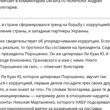
тмечает в комментарии Ukraina.ru политолог Андрей
олотарев.
, в стране сформировался тренд на борьбу с коррупцией:
еление страны, и западные партнеры Украины.
о свидетельствует об упорядочивании коррупции. Если
ь реально, то протокол бы составили на президента. Сид
» президента Порошенко. Он же цитировал Ли Куан Ю. А 
вроде Кононенко, Грановского и иже с ними. Никто
Порошенко не сел», — отмечает Золотарев.
Ли Куан Ю, которое цитировал Порошенко, звучит так:
ся с коррупцией, первым делом посадите трех своих дру
то, и они знают за что». По словам Золотарева, даже те д
 инициированы — например дело в отношении нардепа 
ронта» Николая Мартыненко, которого НАБУ подозрева
многомиллионной взятки за разрешение на поставки