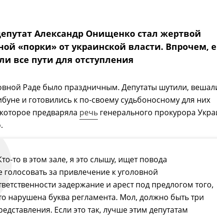
епутат Александр Онищенко стал жертвой
ной «порки» от украинской власти. Впрочем, 
ли все пути для отступления
овной Раде было праздничным. Депутаты шутили, вешал
ибуне и готовились к по-своему судьбоносному для них
 которое предваряла
речь
генерального прокурора Укр
.
Кто-то в этом зале, я это слышу, ищет повода
е голосовать за привлечение к уголовной
тветственности задержание и арест под предлогом того,
то нарушена буква регламента. Мол, должно быть три
редставления. Если это так, лучше этим депутатам