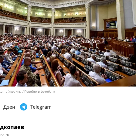
дента Украины
Перейти в фотобанк
Дзен
Telegram
одкопаев
na.ru