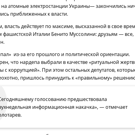
 на атомные электростанции Украины— закончились ни
лись приближенных к власти.
, власть действует по максиме, высказанной в свое вре
 фашистской Италии Бенито Муссолини: друзьям — все,
н.
пал» из-за его прошлого и политической ориентации.
рен, что нардепа выбрали в качестве «ритуальной жерт
ы с коррупцией». При этом остальных депутатов, которы
еохотно, пришлось принудить к «правильному» решению
Сегодняшнему голосованию предшествовала
вухнедельная информационная накачка», — отмечает
олотарев.