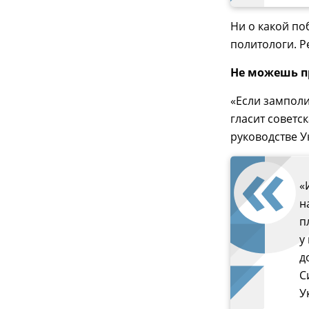
Ни о какой по
политологи. Р
Не можешь п
«Если замполи
гласит советс
руководстве У
«
н
п
у
д
С
У