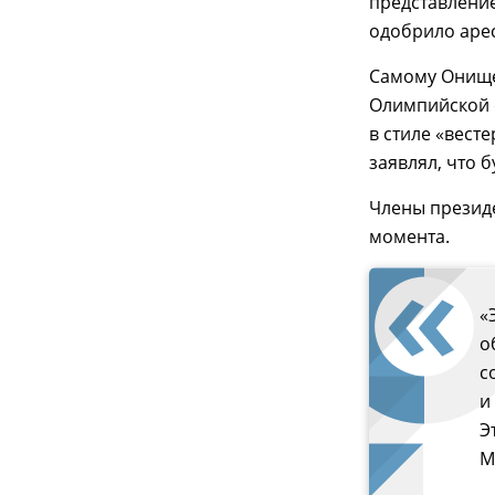
представлени
одобрило арес
Самому Онище
Олимпийской с
в стиле «вест
заявлял, что 
Члены презид
момента.
«
о
с
и
Э
М