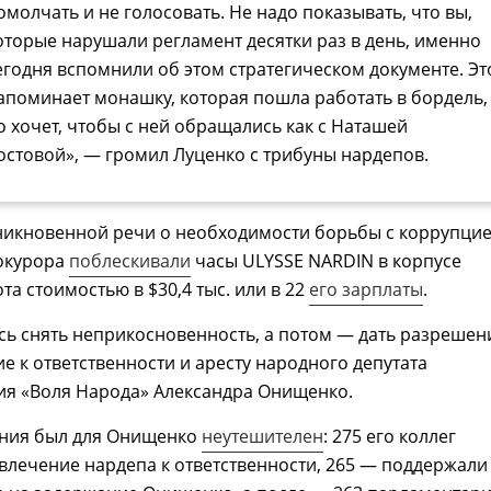
омолчать и не голосовать. Не надо показывать, что вы,
оторые нарушали регламент десятки раз в день, именно
егодня вспомнили об этом стратегическом документе. Эт
апоминает монашку, которая пошла работать в бордель,
о хочет, чтобы с ней обращались как с Наташей
остовой», — громил Луценко с трибуны нардепов.
никновенной речи о необходимости борьбы с коррупци
рокурора
поблескивали
часы ULYSSE NARDIN в корпусе
та стоимостью в $30,4 тыс. или в 22
его зарплаты
.
сь снять неприкосновенность, а потом — дать разрешен
е к ответственности и аресту народного депутата
ия «Воля Народа» Александра Онищенко.
ания был для Онищенко
неутешителен
: 275 его коллег
лечение нардепа к ответственности, 265 — поддержали