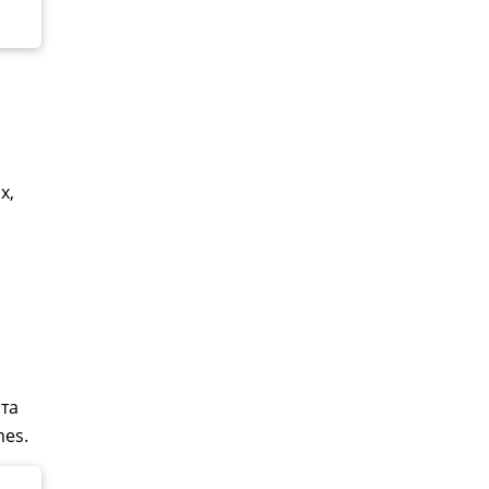
х,
та
mes.