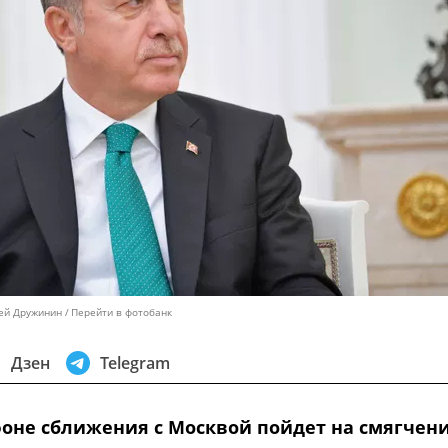
сей Дружинин
Перейти в фотобанк
Дзен
Telegram
фоне сближения с Москвой пойдет на смягчен