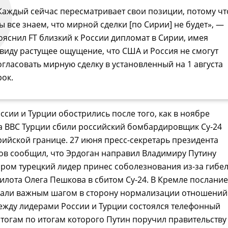
Каждый сейчас пересматривает свои позиции, потому чт
ы все знаем, что мирной сделки [по Сирии] не будет», —
ояснил FT близкий к России дипломат в Сирии, имея
 виду растущее ощущение, что США и Россия не смогут
огласовать мирную сделку в установленный на 1 августа
рок.
сии и Турции обострились после того, как в ноябре
а ВВС Турции сбили российский бомбардировщик Су-24
рийской границе. 27 июня пресс-секретарь президента
ов сообщил, что Эрдоган направил Владимиру Путину
ором турецкий лидер принес соболезнования из-за гибе
илота Олега Пешкова в сбитом Су-24. В Кремле послание
вали важным шагом в сторону нормализации отношений
ежду лидерами России и Турции состоялся телефонный
итогам по итогам которого Путин поручил правительству