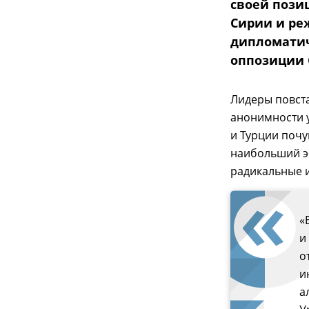
своей пози
Сирии и ре
дипломатич
оппозиции
Лидеры повст
анонимности 
и Турции почу
наибольший э
радикальные 
«
и
о
и
а