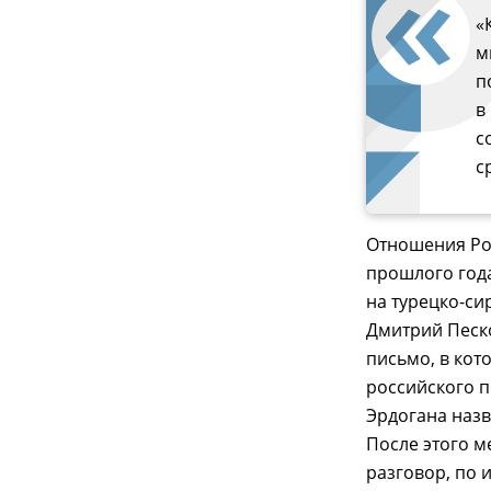
«
м
п
в
с
с
Отношения Рос
прошлого год
на турецко-си
Дмитрий Песк
письмо, в кот
российского п
Эрдогана наз
После этого м
разговор, по 