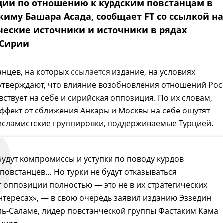
ции по отношению к курдским повстанцам в
жиму Башара Асада, сообщает FT со ссылкой на
еские источники и источники в рядах
 Сирии
анцев, на которых
ссылается
издание, на условиях
утверждают, что влияние возобновления отношений Рос
вствует на себе и сирийская оппозиция. По их словам,
ффект от сближения Анкары и Москвы на себе ощутят
исламистские группировки, поддерживаемые Турцией.
Будут компромиссы и уступки по поводу курдов
 повстанцев… Но турки не будут отказываться
т оппозиции полностью — это не в их стратегических
нтересах», — в свою очередь заявил изданию Эззедин
ль-Саламе, лидер повстанческой группы Фастаким Кама