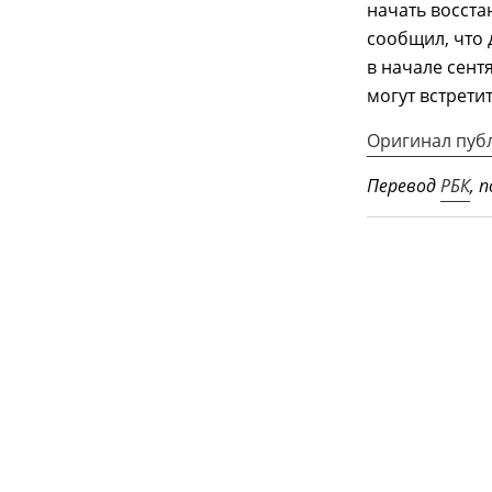
начать восста
сообщил, что 
в начале сент
могут встрети
Оригинал пуб
Перевод
РБК
,
п