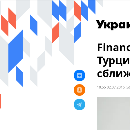
Financ
Турци
сближ
10:55 02.07.2016
(о