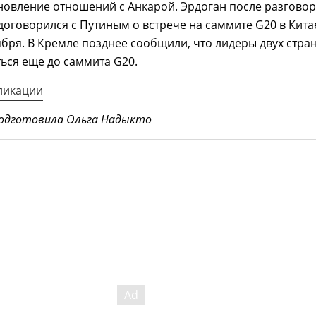
новление отношений с Анкарой. Эрдоган после разгово
договорился с Путиным о встрече на саммите G20 в Кита
ября. В Кремле позднее сообщили, что лидеры двух стра
ться еще до саммита G20.
ликации
одготовила Ольга Надыкто