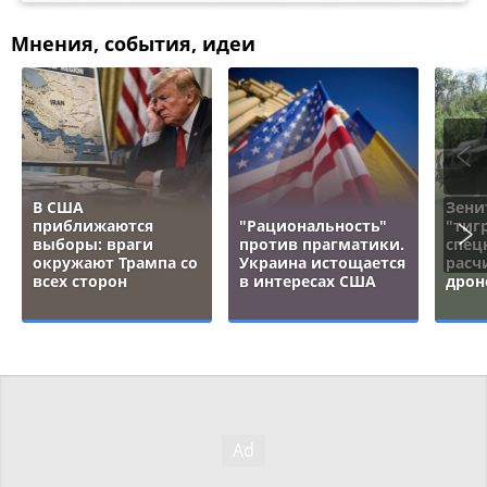
Мнения, события, идеи
В США
Зени
приближаются
"Рациональность"
"тигр
выборы: враги
против прагматики.
спец
окружают Трампа со
Украина истощается
расч
всех сторон
в интересах США
дрон