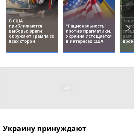
В США
Зени
приближаются
"Рациональность"
"тигр
выборы: враги
против прагматики.
спец
окружают Трампа со
Украина истощается
расч
всех сторон
в интересах США
дрон
Украину принуждают