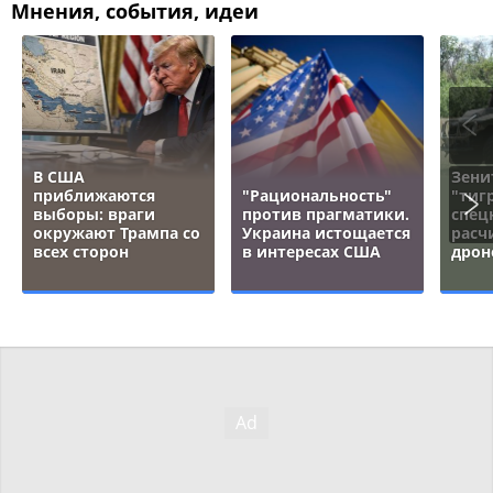
Мнения, события, идеи
В США
Зени
приближаются
"Рациональность"
"тигр
выборы: враги
против прагматики.
спец
окружают Трампа со
Украина истощается
расч
всех сторон
в интересах США
дрон