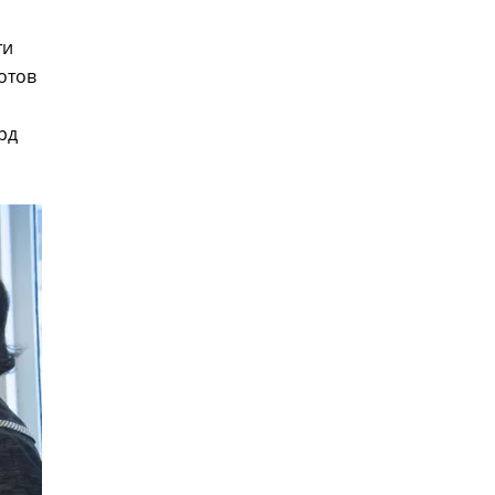
ти
отов
рд