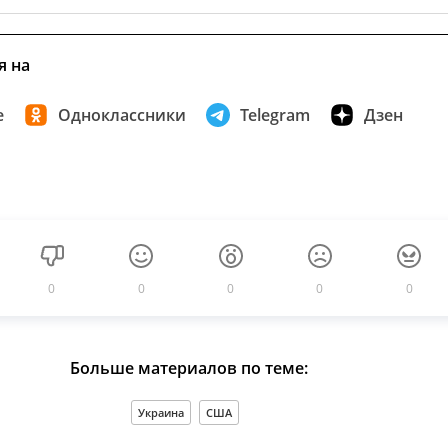
я на
е
Одноклассники
Telegram
Дзен
0
0
0
0
0
Больше материалов по теме:
Украина
США