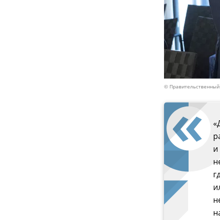
© Правительственный
«
р
и
н
г
и
н
н