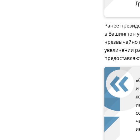
Г
Ранее президе
в Вашингтон у
чрезвычайно 
увеличении р
предоставляю
«
и
к
и
с
ч
и