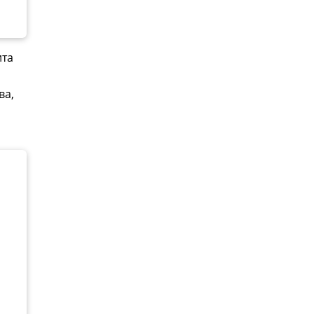
ита
ва,