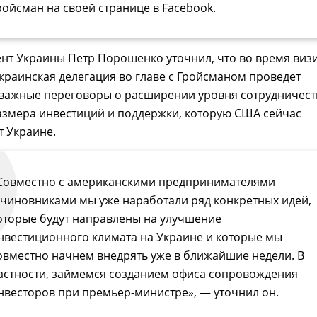
ройсман на своей странице в Facebook.
нт Украины Петр Порошенко уточнил, что во время виз
краинская делегация во главе с Гройсманом проведет
важные переговоры о расширении уровня сотрудничест
азмера инвестиций и поддержки, которую США сейчас
т Украине.
Совместно с американскими предпринимателями
 чиновниками мы уже наработали ряд конкретных идей,
оторые будут направлены на улучшение
нвестиционного климата на Украине и которые мы
овместно начнем внедрять уже в ближайшие недели. В
астности, займемся созданием офиса сопровождения
нвесторов при премьер-министре», — уточнил он.