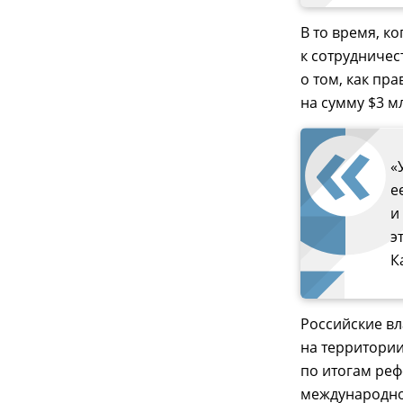
В то время, к
к сотрудничес
о том, как пр
на сумму $3 м
«
е
и
э
К
Российские вл
на территории
по итогам реф
международно