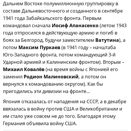
Дальнем Востоке полумиллионную группировку в
составе Дальневосточного и созданного в сентябре
1941 года Забайкальского фронта. Первым
командовал сначала
Иосиф Апанасенко
(летом 1943
года отпросился в действующую армию и погиб в
боях за Белгород, будучи заместителем
Ватутина
), а
потом
Максим Пуркаев
(в 1941 году – начштаба
Юго-Западного фронта, потом командующий 3-й
Ударной армией и Калининским фронтом). Вторым –
Михаил Ковалёв
(на время войны с Японией его
заменил
Родион Малиновский
, а потом он
вернулся к командованию округом). Как бы
пригодились эти дивизии на фронте…
Япония отказалась от нападения на СССР, а в декабре
ввязалась в войну против США и Великобритании и
им стало уже совсем не до того. Благодаря этому
Германия объявила войну США.