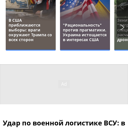
В США
Зени
приближаются
"Рациональность"
"тигр
выборы: враги
против прагматики.
спец
окружают Трампа со
Украина истощается
расч
всех сторон
в интересах США
дрон
Удар по военной логистике ВСУ: в