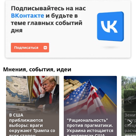
Мнения, события, идеи
В США
Зени
приближаются
"Рациональность"
"тигр
выборы: враги
против прагматики.
спец
окружают Трампа со
Украина истощается
расч
всех сторон
в интересах США
дрон