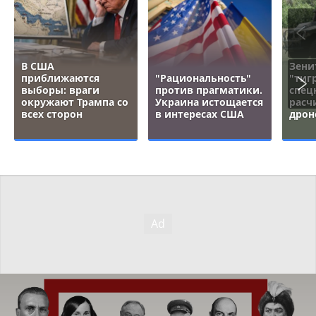
В США
Зени
приближаются
"Рациональность"
"тигр
выборы: враги
против прагматики.
спец
окружают Трампа со
Украина истощается
расч
всех сторон
в интересах США
дрон