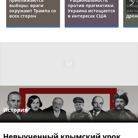
приближаются
"Рациональность"
"тигр
выборы: враги
против прагматики.
спец
окружают Трампа со
Украина истощается
расч
всех сторон
в интересах США
дрон
История
Невыученный крымский урок.