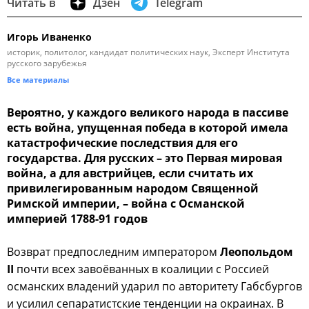
Читать в
Дзен
Telegram
Игорь Иваненко
историк, политолог, кандидат политических наук, Эксперт Института
русского зарубежья
Все материалы
Вероятно, у каждого великого народа в пассиве
есть война, упущенная победа в которой имела
катастрофические последствия для его
государства. Для русских – это Первая мировая
война, а для австрийцев, если считать их
привилегированным народом Священной
Римской империи, – война с Османской
империей 1788-91 годов
Возврат предпоследним императором
Леопольдом
II
почти всех завоёванных в коалиции с Россией
османских владений ударил по авторитету Габсбургов
и усилил сепаратистские тенденции на окраинах. В