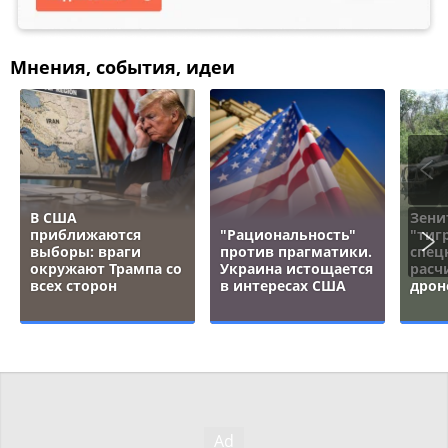
Мнения, события, идеи
В США
Зени
приближаются
"Рациональность"
"тигр
выборы: враги
против прагматики.
спец
окружают Трампа со
Украина истощается
расч
всех сторон
в интересах США
дрон