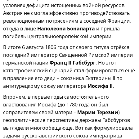
условиях дефицита истощённых войной ресурсов
Австрия не смогла эффективно противодействовать
революционным потрясениям в соседней Франции,
откуда в лице
Наполеона Бонапарта
и пришла
погибель центральноевропейской империи.
В итоге 6 августа 1806 года от своего титула отрёкся
последний император Священной Римской империи
германской нации
Франц II Габсбург
. Но этот
катастрофический сценарий стал формироваться ещё
в правление его дяди – союзника Екатерины II по
антитурецкому союзу императора
Иосифа II
.
Впрочем, в первые годы самостоятельного
властвования Иосифа (до 1780 года он был
соправителем своей матери –
Марии Терезии
)
геополитические перспективы державы Габсбургов
выглядели многообещающе. Вот как формулировала
задачи русско-австрийского союза императрица