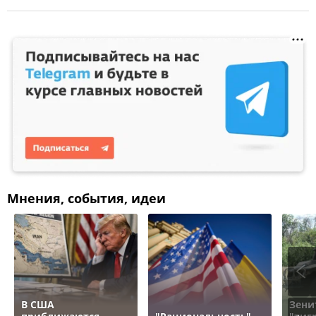
Мнения, события, идеи
В США
Зени