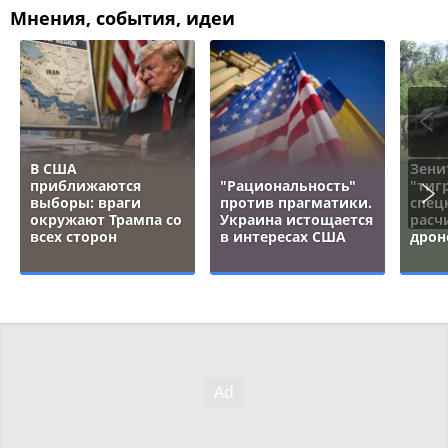
Мнения, события, идеи
В США
Зени
приближаются
"Рациональность"
"тигр
выборы: враги
против прагматики.
спец
окружают Трампа со
Украина истощается
расч
всех сторон
в интересах США
дрон