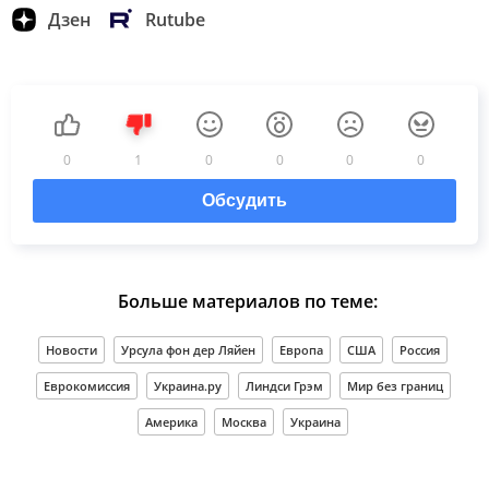
Дзен
Rutube
0
1
0
0
0
0
Обсудить
Больше материалов по теме:
Новости
Урсула фон дер Ляйен
Европа
США
Россия
Еврокомиссия
Украина.ру
Линдси Грэм
Мир без границ
Америка
Москва
Украина