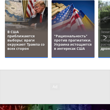
В США
Зени
приближаются
"Рациональность"
"тигр
выборы: враги
против прагматики.
спец
окружают Трампа со
Украина истощается
расч
всех сторон
в интересах США
дрон