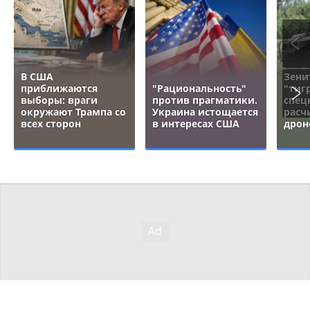
В США
Зени
приближаются
"Рациональность"
"тигр
выборы: враги
против прагматики.
спец
окружают Трампа со
Украина истощается
расч
всех сторон
в интересах США
дрон