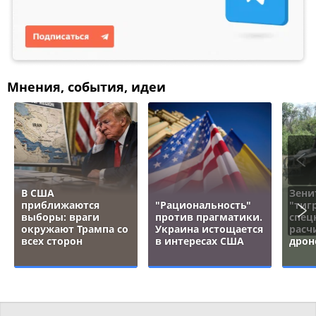
Мнения, события, идеи
В США
Зени
приближаются
"Рациональность"
"тигр
выборы: враги
против прагматики.
спец
окружают Трампа со
Украина истощается
расч
всех сторон
в интересах США
дрон