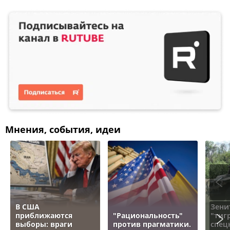
Мнения, события, идеи
В США
Зени
приближаются
"Рациональность"
"тигр
выборы: враги
против прагматики.
спец