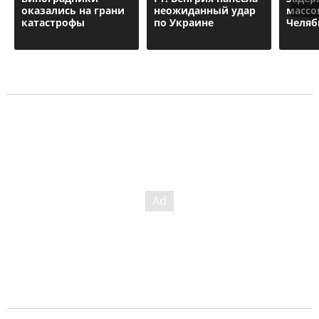
оказались на грани
неожиданный удар
массо
катастрофы
по Украине
Челяб