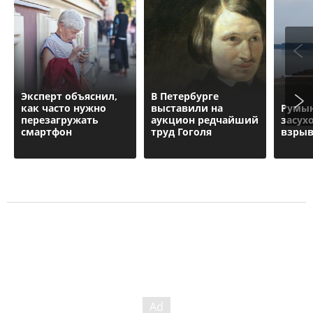
Эксперт объяснил,
В Петербурге
как часто нужно
выставили на
Румын
перезагружать
аукцион редчайший
засух
смартфон
труд Гоголя
взрыв