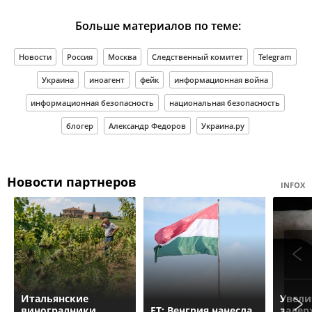
Больше материалов по теме:
Новости
Россия
Москва
Следственный комитет
Telegram
Украина
иноагент
фейк
информационная война
информационная безопасность
национальная безопасность
блогер
Александр Федоров
Украина.ру
Новости партнеров
INFOX
Итальянские
Увели
виноградники
FT: Венгрия нанесла
задер