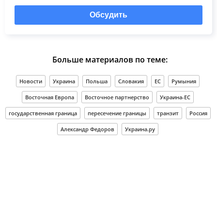
Обсудить
Больше материалов по теме:
Новости
Украина
Польша
Словакия
ЕС
Румыния
Восточная Европа
Восточное партнерство
Украина-ЕС
государственная граница
пересечение границы
транзит
Россия
Александр Федоров
Украина.ру