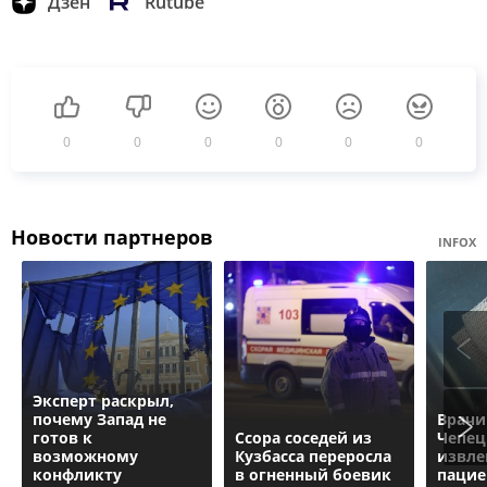
Дзен
Rutube
0
0
0
0
0
0
Новости партнеров
INFOX
Эксперт раскрыл,
почему Запад не
Врачи
готов к
Ссора соседей из
Чепец
возможному
Кузбасса переросла
извле
конфликту
в огненный боевик
пацие