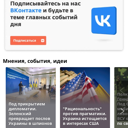
Мнения, события, идеи
Полк
Генн
Под прикрытием
Под 
дипломатии.
"Рациональность"
моби
Зеленский
против прагматики.
льво
превращает послов
Украина истощается
ВСУ 
Украины в шпионов
в интересах США
по с