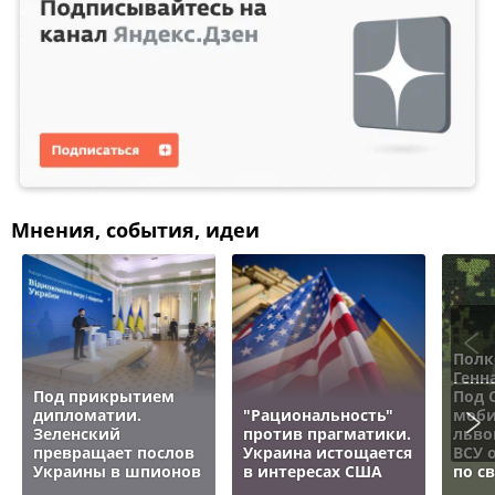
Мнения, события, идеи
Полк
Генн
Под прикрытием
Под 
дипломатии.
"Рациональность"
моби
Зеленский
против прагматики.
льво
превращает послов
Украина истощается
ВСУ 
Украины в шпионов
в интересах США
по с