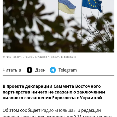
© РИА Новости . Рамиль Ситдиков
Перейти в фотобанк
Читать в
Дзен
Telegram
В проекте декларации Саммита Восточного
партнерства ничего не сказано о заключении
визового соглашения Евросоюза с Украиной
Об этом сообщает
Радио «Польша»
. В редакции
проекта декларации, датированной 11 марта, ничего