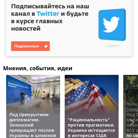
Мнения, события, идеи
Полк
Генн
Под прикрытием
Под 
дипломатии.
"Рациональность"
моби
Зеленский
против прагматики.
льво
превращает послов
Украина истощается
ВСУ 
Украины в шпионов
в интересах США
по с