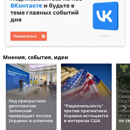
Мнения, события, идеи
Полк
Генн
Под прикрытием
Под 
дипломатии.
"Рациональность"
моби
Зеленский
против прагматики.
льво
превращает послов
Украина истощается
ВСУ 
Украины в шпионов
в интересах США
по с