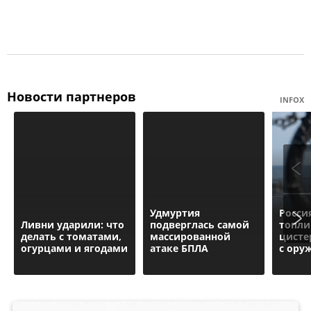
Новости партнеров
INFOX
Удмуртия
Росси
Ливни ударили: что
подверглась самой
топл
делать с томатами,
массированной
цисте
огурцами и ягодами
атаке БПЛА
с ору