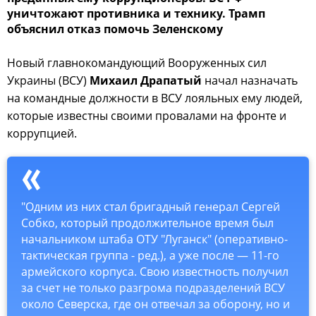
уничтожают противника и технику. Трамп
объяснил отказ помочь Зеленскому
Новый главнокомандующий Вооруженных сил
Украины (ВСУ)
Михаил Драпатый
начал назначать
на командные должности в ВСУ лояльных ему людей,
которые известны своими провалами на фронте и
коррупцией.
"Одним из них стал бригадный генерал Сергей
Собко, который продолжительное время был
начальником штаба ОТУ "Луганск" (оперативно-
тактическая группа - ред.), а уже после — 11-го
армейского корпуса. Свою известность получил
за счет не только разгрома подразделений ВСУ
около Северска, где он отвечал за оборону, но и