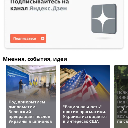
Мнения, события, идеи
Полк
Генн
Под прикрытием
Под 
дипломатии.
"Рациональность"
моби
Зеленский
против прагматики.
льво
превращает послов
Украина истощается
ВСУ 
Украины в шпионов
в интересах США
по с