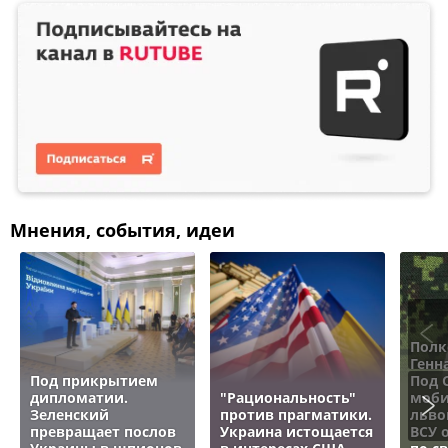
Мнения, события, идеи
Полк
Генн
Под прикрытием
Под 
дипломатии.
"Рациональность"
моби
Зеленский
против прагматики.
льво
превращает послов
Украина истощается
ВСУ 