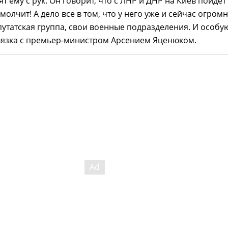
т ему с рук. Он говорит, что с ЛНР и ДНР на Киев пойдет
 молчит! А дело все в том, что у него уже и сейчас огром
путатская группа, свои военные подразделения. И особу
связка с премьер-министром Арсением Яценюком.