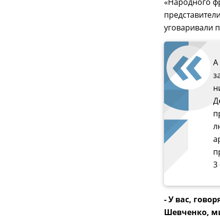
«Народного фро
представители
уговаривали п
А
з
н
Д
п
л
а
п
3
- У вас, гов
Шевченко, ми