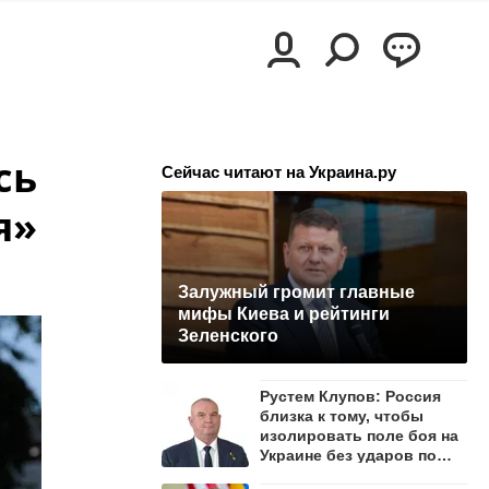
сь
Сейчас читают на Украина.ру
я»
Залужный громит главные
мифы Киева и рейтинги
Зеленского
Рустем Клупов: Россия
близка к тому, чтобы
изолировать поле боя на
Украине без ударов по
мостам на Днепре