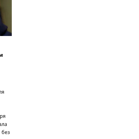
им
ля
оря
ала
 без