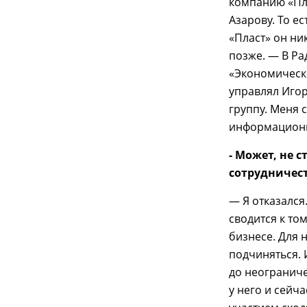
компанию «Пл
Азарову. То е
«Пласт» он ни
позже. — В Ра
«Экономическо
управлял Игор
группу. Меня 
информационн
- Может, не 
сотрудничест
— Я отказался
сводится к то
бизнесе. Для 
подчиняться. 
до неограниче
у него и сейч