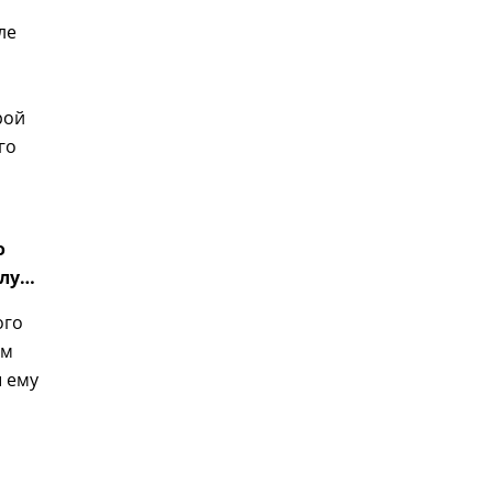
ле
рой
го
о
илу…
ого
ом
ы ему
и