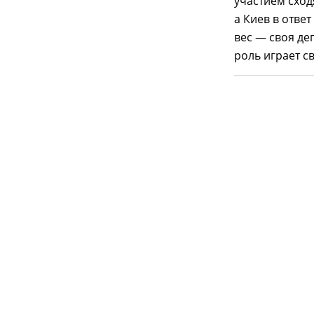
участием сходя
а Киев в ответ
вес — своя де
роль играет 