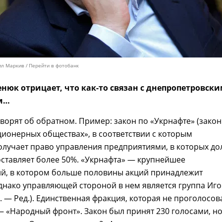
ил Маркив
Перейти в фотобанк
енюк отрицает, что как-то связан с днепропетровск
м…
ворят об обратном. Пример: закон по «Укрнафте» (закон
ионерных обществах», в соответствии с которым
олучает право управления предприятиями, в которых до
оставляет более 50%. «Укрнафта» — крупнейшее
ий, в котором больше половины акций принадлежит
однако управляющей стороной в нем является группа Иг
 — Ред.). Единственная фракция, которая не проголосов
 — «Народный фронт». Закон был принят 230 голосами, но