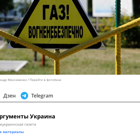
сандр Максименко
Перейти в фотобанк
Дзен
Telegram
ргументы Украина
еукраинская газета
е материалы