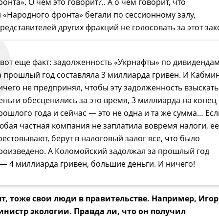
нта». О чем это говорит?.. А о чем говорит, что
 «Народного фронта» бегали по сессионному залу,
редставителей других фракций не голосовать за этот зак
 вот еще факт: задолженность «Укрнафты» по дивиденда
а прошлый год составляла 3 миллиарда гривен. И Кабми
ичего не предпринял, чтобы эту задолженность взыскать
еньги обесценились за это время, 3 миллиарда на конец
рошлого года и сейчас — это не одна и та же сумма… Есл
юбая частная компания не заплатила вовремя налоги, ее
рестовывают, берут в налоговый залог все, что было
роизведено. А Коломойский задолжал за прошлый год
 — 4 миллиарда гривен, большие деньги. И ничего!
орят, тоже свои люди в правительстве. Например, Иго
нистр экологии. Правда ли, что он получил