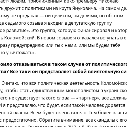
аст» людям, приближенным к экс-премьеру Николаю
сть дружит с политиками из круга Януковича. На самом де
кому не продавал — ни целиком, ни долями, но об этом
де седьмого созыва я входил в депутатскую группу
е развитие». Это группа, которую финансировал и кото
ь Коломойский. В новом созыве я отказался вступать в е
сразу предупредили: или ты с нами, или мы будем тебя
о уничтожать».
стоило отказываться в таком случае от политическог
ва? Все-таки он представляет собой влиятельную с
. Считаю, что вся политическая деятельность Коломойск
му, чтобы стать единственным монополистом в украинск
него не существует такого слова — «партнер», все должн
И я представляю, что будет, если такой человек дорвется
нной власти. Всем будет очень тяжело. Тем более власт
ас предостаточно. Обратите внимание, все скандалы с его