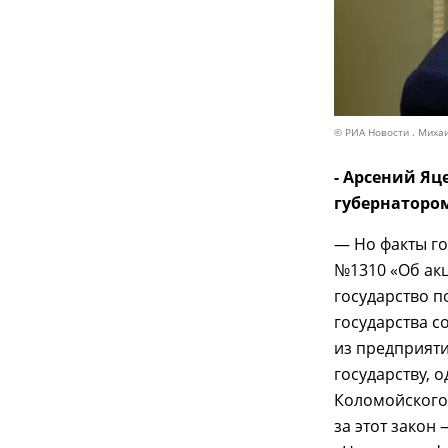
© РИА Новости . Миха
- Арсений Яц
губернаторо
— Но факты го
№1310 «Об акц
государство п
государства с
из предприят
государству, 
Коломойского.
за этот закон