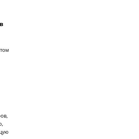
 в
этом
ов,
о,
ющую