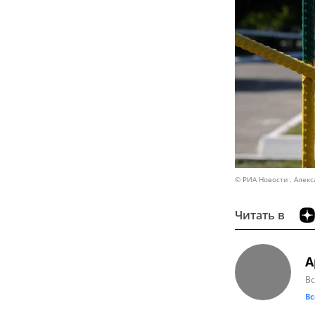
© РИА Новости . Алек
Читать в
А
Вс
Вс