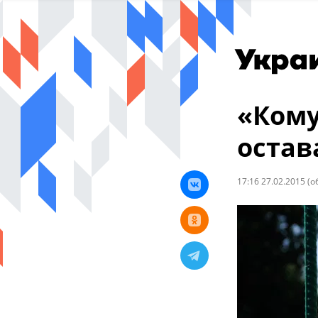
«Кому
остав
17:16 27.02.2015
(о