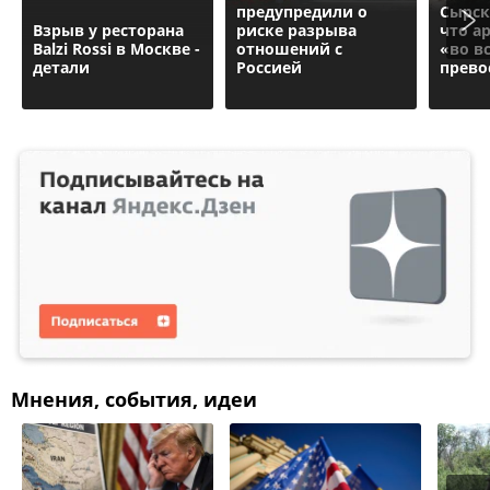
предупредили о
Сырск
Взрыв у ресторана
риске разрыва
что а
Balzi Rossi в Москве -
отношений с
«во в
детали
Россией
прево
Мнения, события, идеи