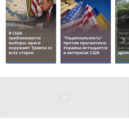
В США
Зени
приближаются
"Рациональность"
"тигр
выборы: враги
против прагматики.
спец
окружают Трампа со
Украина истощается
расч
всех сторон
в интересах США
дрон