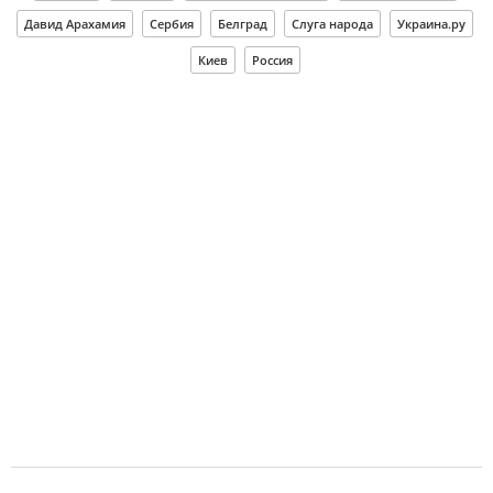
Давид Арахамия
Сербия
Белград
Слуга народа
Украина.ру
Киев
Россия