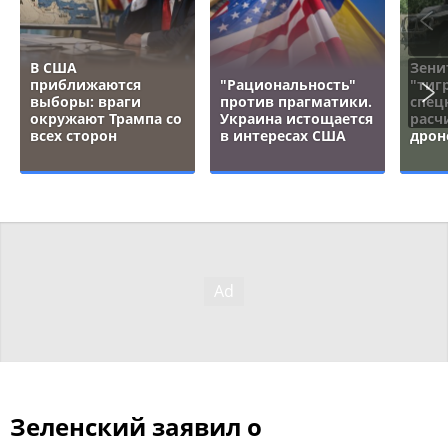
В США
Зени
приближаются
"Рациональность"
"тигр
выборы: враги
против прагматики.
спец
окружают Трампа со
Украина истощается
расч
всех сторон
в интересах США
дрон
Зеленский заявил о