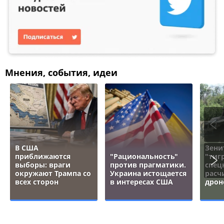
Мнения, события, идеи
В США
Зени
приближаются
"Рациональность"
"тигр
выборы: враги
против прагматики.
спец
окружают Трампа со
Украина истощается
расч
всех сторон
в интересах США
дрон