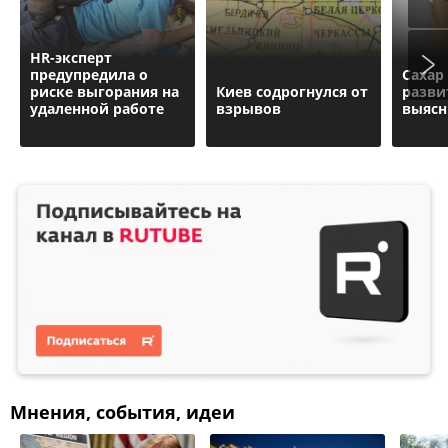
HR-эксперт
предупредила о
Сахар
риске выгорания на
Киев содрогнулся от
разви
удаленной работе
взрывов
выясн
Мнения, события, идеи