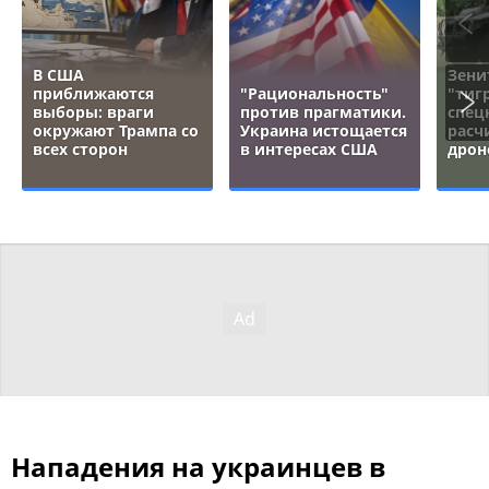
В США
Зени
приближаются
"Рациональность"
"тигр
выборы: враги
против прагматики.
спец
окружают Трампа со
Украина истощается
расч
всех сторон
в интересах США
дрон
Нападения на украинцев в