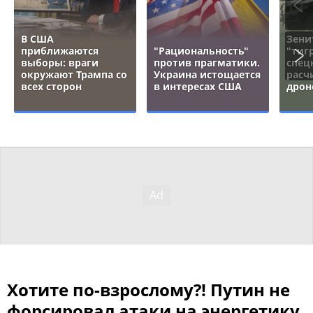
В США
Зени
приближаются
"Рациональность"
"тигр
выборы: враги
против прагматики.
спец
окружают Трампа со
Украина истощается
расч
всех сторон
в интересах США
дрон
Хотите по-взрослому?! Путин не
форсировал атаки на энергетику