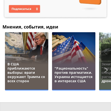
Мнения, события, идеи
В США
Зени
приближаются
"Рациональность"
"тигр
выборы: враги
против прагматики.
спец
окружают Трампа со
Украина истощается
расч
всех сторон
в интересах США
дрон