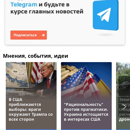
Мнения, события, идеи
В США
Зени
приближаются
"Рациональность"
"тигр
выборы: враги
против прагматики.
спец
окружают Трампа со
Украина истощается
расч
всех сторон
в интересах США
дрон