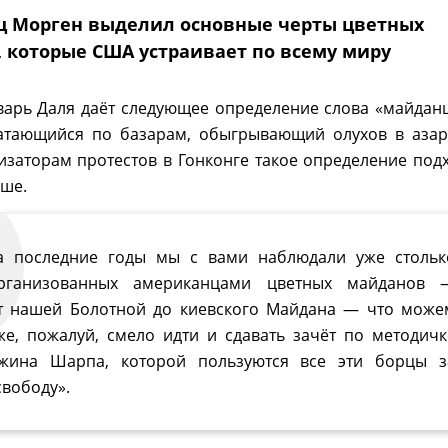
ц Морген выделил основные черты цветных
 которые США устраивает по всему миру
варь Даля даёт следующее определение слова «майдан
атающийся по базарам, обыгрывающий олухов в азар
изаторам протестов в Гонконге такое определение под
чше.
а последние годы мы с вами наблюдали уже стольк
рганизованных американцами цветных майданов 
т нашей Болотной до киевского Майдана — что може
же, пожалуй, смело идти и сдавать зачёт по методичк
жина Шарпа, которой пользуются все эти борцы з
свободу».