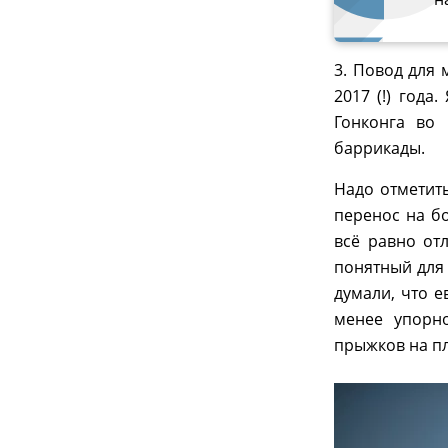
3. Повод для
2017 (!) год
Гонконга во
баррикады.
Надо отметить
перенос на б
всё равно от
понятный для
думали, что е
менее упорно
прыжков на п