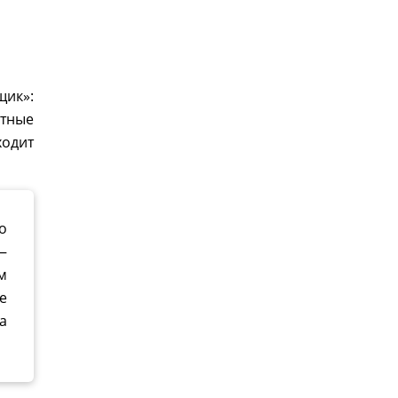
щик»:
тные
ходит
о
—
м
е
а