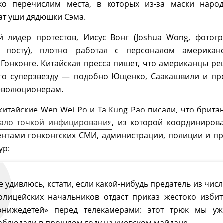
ко перечислим места, в которых из-за маски наро
ат уши дядюшки Сэма.
ий лидер протестов, Иисус Вонг (Joshua Wong, фотог
 посту), плотно работал с персоналом американс
 Гонконге. Китайская пресса пишет, что американцы р
его суперзвезду — подобно Ющенко, Саакашвили и п
революционерам.
 китайские Wen Wei Po и Ta Kung Pao писали, что брита
тало точкой инфицирования
, из которой координиров
ентами гонконгских СМИ, администрации, полиции и п
ур:
е удивлюсь, кстати, если какой-нибудь предатель из числ
олицейских начальников отдаст приказ жестоко избит
онижедетей» перед телекамерами: этот трюк мы уж
аблюдали в прошлом году на киевском майдане.