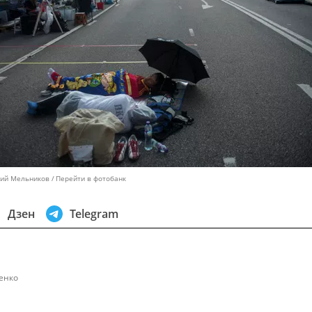
рий Мельников
Перейти в фотобанк
Дзен
Telegram
енко