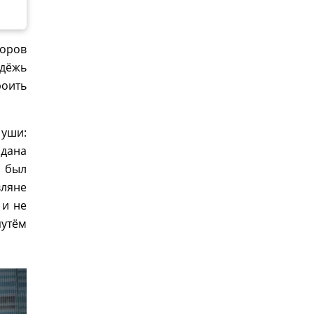
боров
одёжь
оить
 уши:
йдана
, был
вляне
 и не
путём