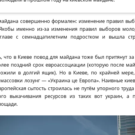
 майдана совершенно формален: изменение правил вы
а. Якобы именно из-за изменения правил выборов мол
 главе с семнадцатилетним подростком и вышла стр
, что в Киеве повод для майдана тоже был притянут за
олее поздний срок евроассоциации (которую после ма
ложили в долгий ящик). Но в Киеве, по крайней мере
 массовки лозунг — «Украина це Европа». Наивные кие
вропейская сытость строилась не путём упорного труда
го выкачивания ресурсов из таких вот украин, а 
лощади.