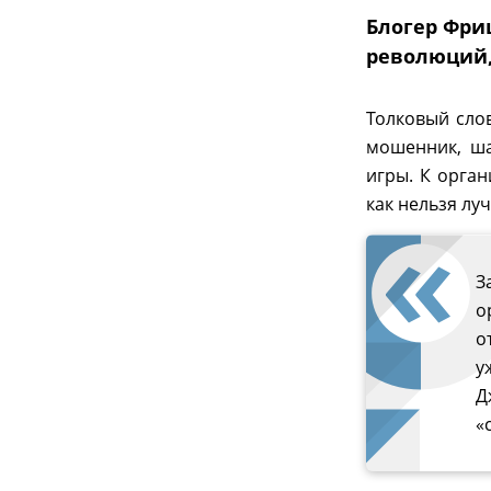
Блогер Фри
революций,
Толковый сло
мошенник, ш
игры. К орган
как нельзя лу
З
о
о
у
Д
«