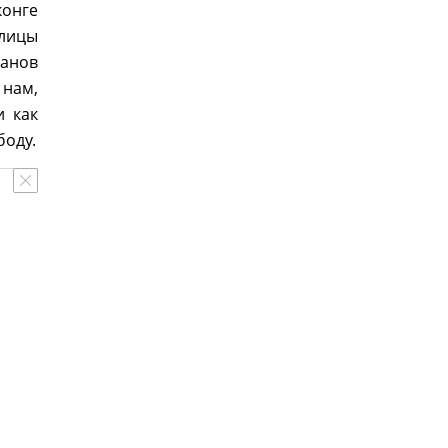
онге
лицы
данов
 нам,
и как
боду.