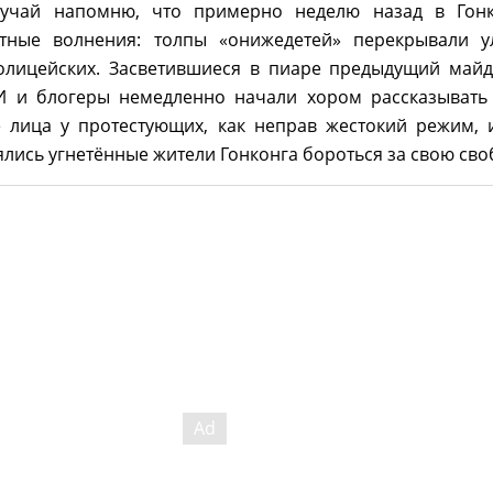
лучай напомню, что примерно неделю назад в Гонк
етные волнения: толпы «онижедетей» перекрывали у
олицейских. Засветившиеся в пиаре предыдущий май
 и блогеры немедленно начали хором рассказывать
е лица у протестующих, как неправ жестокий режим, 
лись угнетённые жители Гонконга бороться за свою сво