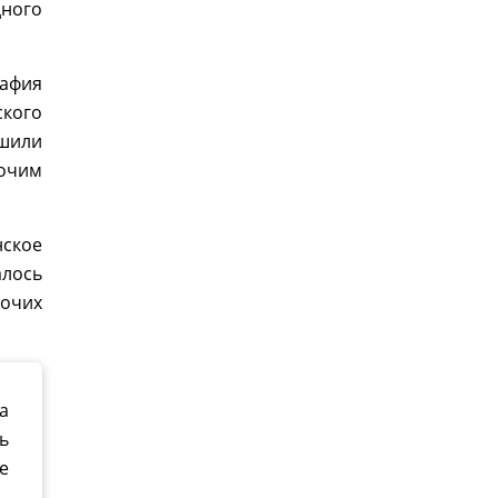
дного
рафия
кого
ешили
рочим
нское
алось
рочих
а
ь
е