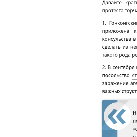
Давайте крат
протеста торч
1. Гонконгск
приложена к
консульства в
сделать из н
такого рода 
2. В сентябре
посольство
с
заражение аг
важных структ
Н
п
«
н