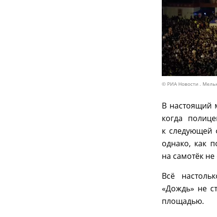
© РИА Новости . Мель
В настоящий 
когда полиц
к следующей 
однако, как 
на самотёк не
Всё настоль
«Дождь» не с
площадью.