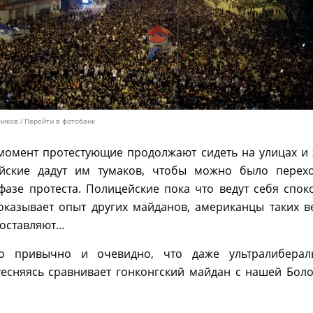
ников
Перейти в фотобанк
момент протестующие продолжают сидеть на улицах и 
ейские дадут им тумаков, чтобы можно было перехо
фазе протеста. Полицейские пока что ведут себя спок
показывает опыт других майданов, американцы таких 
 оставляют…
ко привычно и очевидно, что даже ультралиберал
тесняясь сравнивает гонконгский майдан с нашей Бол