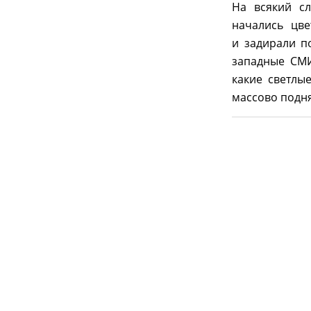
На всякий с
начались цв
и задирали п
западные СМИ
какие светлы
массово подня