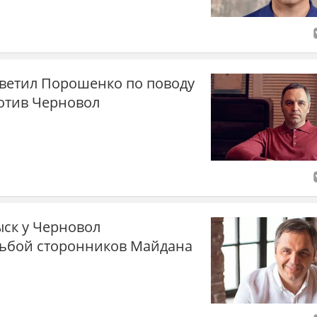
тветил Порошенко по поводу
ротив Черновол
ыск у Черновол
ьбой сторонников Майдана