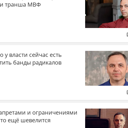
ди транша МВФ
о у власти сейчас есть
тить банды радикалов
апретами и ограничениями
 что ещё шевелится