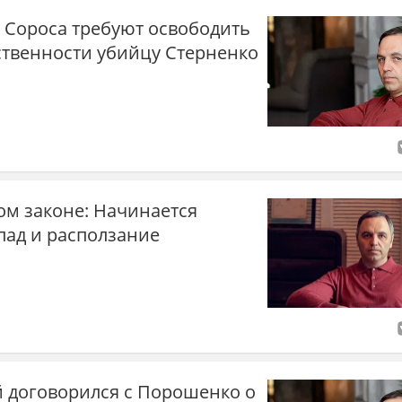
 Сороса требуют освободить
ственности убийцу Стерненко
ом законе: Начинается
пад и расползание
й договорился с Порошенко о