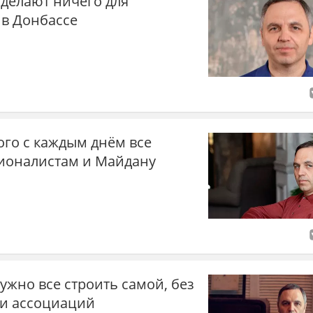
 делают ничего для
 в Донбассе
ого с каждым днём все
ционалистам и Майдану
ужно все строить самой, без
 и ассоциаций