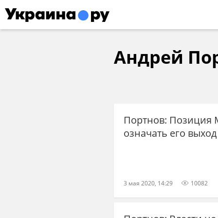
Андрей По
Портнов: Позиция 
означать его выход
3 мая 2020, 14:29
10082