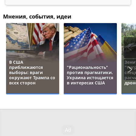
Мнения, события, идеи
В США
Зени
приближаются
"Рациональность"
"тигр
выборы: враги
против прагматики.
спец
окружают Трампа со
Украина истощается
расч
всех сторон
в интересах США
дрон