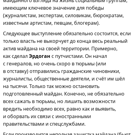
майданного взгляда на жизнь социальным группам,
имеющим ключевое значение для победы
(журналистам, экспертам, силовикам, бюрократам,
известным артистам, певцам, блогерам).
Следующее выступление обязательно состоится, если
только власть не выкорчует до конца весь реальный
актив майдана на своей территории. Примерно,
как сделал
Эрдоган
с путчистами. Он начал
с генералов, но очень скоро в тюрьмы (или
в отставку) отправились гражданские чиновники,
журналисты, общественные деятели, и счёт им шёл
на тысячи. Только так можно остановить
подготовленный майдан. Конечно, не обязательно
всех сажать в тюрьмы, но лишить возможности
вредить необходимо всех, равно как и выявить,
и оборвать их связи с иностранными
правительствами и спецслужбами.
Если производится неполная зачистка майдана (бьют