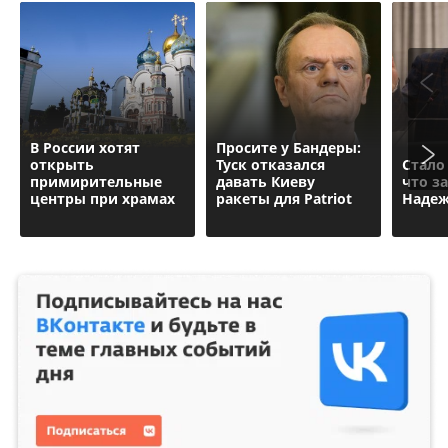
В России хотят
Просите у Бандеры:
открыть
Туск отказался
Стало
примирительные
давать Киеву
что з
центры при храмах
ракеты для Patriot
Надеж