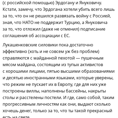
(с российской помощью) Эрдогану и Януковичу.
Кстати, замечу, что Эрдогана хотели убить всего лишь
за то, что он не решился развязать войну с Россией,
зная, что НАТО не поддержит Турцию, а Януковича
за то, что отложил (даже не отменил) подписание
соглашения об ассоциации с ЕС.
Лукашенковские силовики пока достаточно
эффективно (хоть и не совсем уж без проблем)
справляются с майданной пехотой — пушечным
мясом майдана, состоящим из тупых активистов
с хорошими лицами, пятью высшими образованиями
и десятью иностранными языками, которые уверены,
что режим не пускает их в Европу, где для них уже
построены виллы, наполнены бассейны, накрыты
столы и расстелены постели. И где, само собой, таким
прогрессивным личностям как они, выдают сколько
хочешь денег, только за то, что ты такой прекрасный
есть на свете.