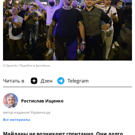
© Sputnik
Перейти в фотобанк
Читать в
Дзен
Telegram
Ростислав Ищенко
автор издания Украина.ру
Все материалы
Майданы не возникают спонтанно. Они долго