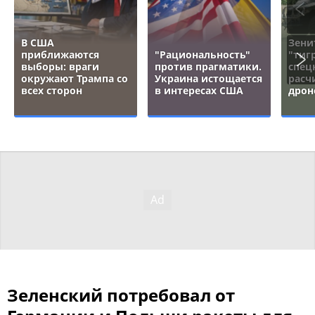
В США
Зени
приближаются
"Рациональность"
"тигр
выборы: враги
против прагматики.
спец
окружают Трампа со
Украина истощается
расч
всех сторон
в интересах США
дрон
Зеленский потребовал от