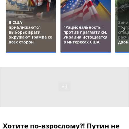
В США
Зени
приближаются
"Рациональность"
"тигр
выборы: враги
против прагматики.
спец
окружают Трампа со
Украина истощается
расч
всех сторон
в интересах США
дрон
Хотите по-взрослому?! Путин не