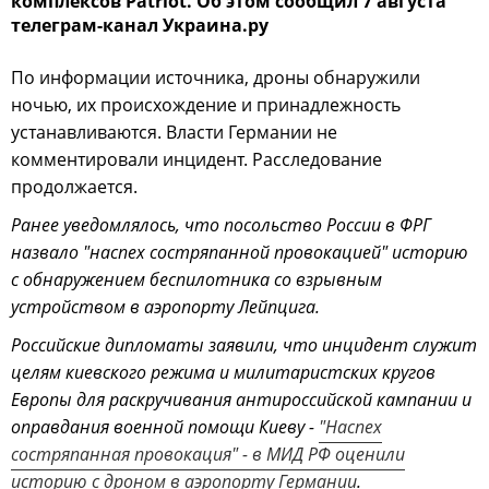
комплексов Patriot. Об этом сообщил 7 августа
телеграм-канал Украина.ру
По информации источника, дроны обнаружили
ночью, их происхождение и принадлежность
устанавливаются. Власти Германии не
комментировали инцидент. Расследование
продолжается.
Ранее уведомлялось, что посольство России в ФРГ
назвало "наспех состряпанной провокацией" историю
с обнаружением беспилотника со взрывным
устройством в аэропорту Лейпцига.
Российские дипломаты заявили, что инцидент служит
целям киевского режима и милитаристских кругов
Европы для раскручивания антироссийской кампании и
оправдания военной помощи Киеву -
"Наспех
состряпанная провокация" - в МИД РФ оценили
историю с дроном в аэропорту Германии
.