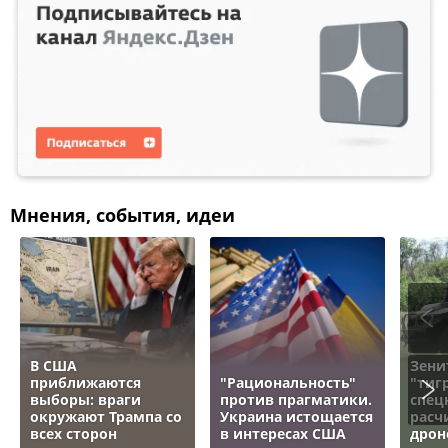
Мнения, события, идеи
В США
Зени
приближаются
"Рациональность"
"тигр
выборы: враги
против прагматики.
спец
окружают Трампа со
Украина истощается
расч
всех сторон
в интересах США
дрон