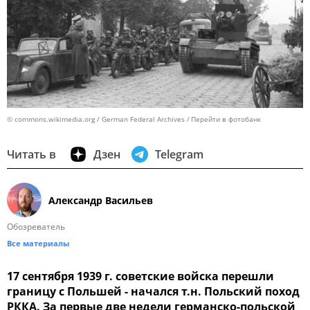
© commons.wikimedia.org / German Federal Archives
Перейти в фотобанк
Читать в
Дзен
Telegram
Александр Васильев
Обозреватель
Все материалы
17 сентября 1939 г. советские войска перешли
границу с Польшей - начался т.н. Польский поход
РККА. За первые две недели германско-польской