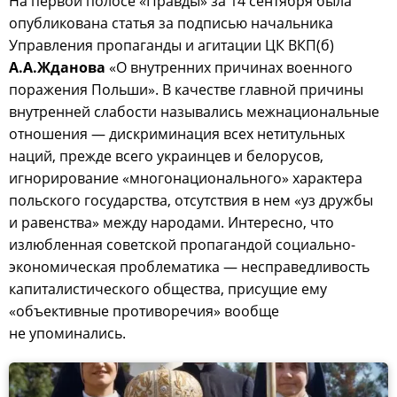
На первой полосе «Правды» за 14 сентября была
опубликована статья за подписью начальника
Управления пропаганды и агитации ЦК ВКП(б)
А.А.Жданова
«О внутренних причинах военного
поражения Польши». В качестве главной причины
внутренней слабости назывались межнациональные
отношения — дискриминация всех нетитульных
наций, прежде всего украинцев и белорусов,
игнорирование «многонационального» характера
польского государства, отсутствия в нем «уз дружбы
и равенства» между народами. Интересно, что
излюбленная советской пропагандой социально-
экономическая проблематика — несправедливость
капиталистического общества, присущие ему
«объективные противоречия» вообще
не упоминались.